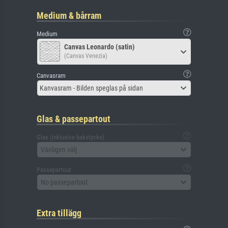
Medium & bårram
Medium
Canvas Leonardo (satin)
(Canvas Venezia)
Canvasram
Kanvasram - Bilden speglas på sidan
Glas & passepartout
Glas (inklusive bakstycke)
Vänligen välj
Passepartout
No passepartout
Extra tillägg