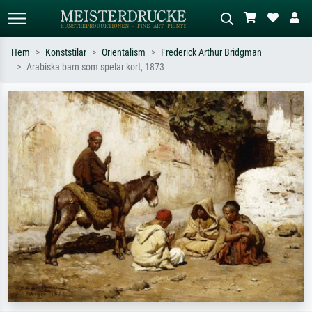
Hem
Konststilar
Orientalism
Frederick Arthur Bridgman
Arabiska barn som spelar kort, 1873
Standardsök
AI-bildsökning
Sök efter konstnär, titel eller stil –
Beskriv scenen – t.ex. grön äng,
t.ex. Monet, Stjärnenatt,
abstrakt med mycket rött, mörk
impressionism, Hokusai-våg, naken.
oljemålning, stående naken bredvid ett
träd.