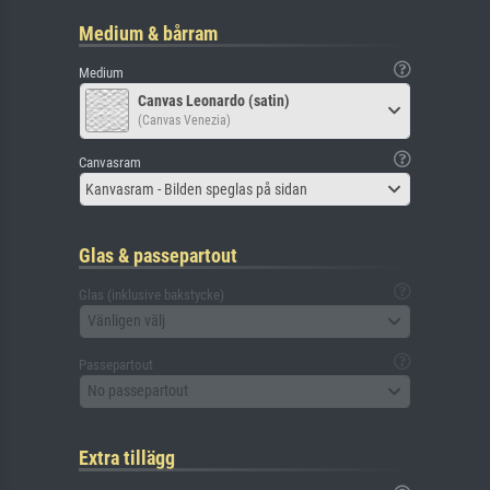
Medium & bårram
Medium
Canvas Leonardo (satin)
(Canvas Venezia)
Canvasram
Kanvasram - Bilden speglas på sidan
Glas & passepartout
Glas (inklusive bakstycke)
Vänligen välj
Passepartout
No passepartout
Extra tillägg