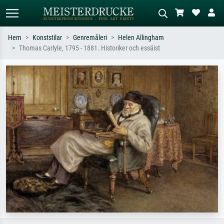
Hem
Konststilar
Genremåleri
Helen Allingham
Thomas Carlyle, 1795 - 1881. Historiker och essäist
Standardsök
AI-bildsökning
Sök efter konstnär, titel eller stil –
Beskriv scenen – t.ex. grön äng,
t.ex. Monet, Stjärnenatt,
abstrakt med mycket rött, mörk
impressionism, Hokusai-våg, naken.
oljemålning, stående naken bredvid ett
träd.