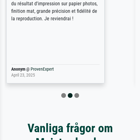
Door de 69505 beschikbare kunstenaars
scrollen is echter onbegonnen werk (na
stoppen begint het weer van voor af aan).
Als er naar een bepaalde kunstenaar
gevraagd wordt krijg je ook een aantal
werken van andere wat het onoverzichtelijk
maakt (bvb zoek Ros = ook Rops, Rose etc).
Waarom duidt u ...
philip
@
ProvenExpert
September 23, 2025
Vanliga frågor om