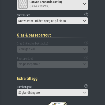
Canvas Leonardo (satin)
(Canvas Venezia)
Canvasram
Kanvasram - Bilden speglas på sidan
Glas & passepartout
Glas (inklusive bakstycke)
Vänligen välj
Passepartout
No passepartout
Extra tillägg
Ramhängare
Sågtandhängare