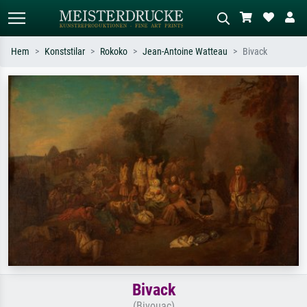
Hem
Konststilar
Rokoko
Jean-Antoine Watteau
Bivack
Standardsök
AI-bildsökning
Sök efter konstnär, titel eller stil –
Beskriv scenen – t.ex. grön äng,
t.ex. Monet, Stjärnenatt,
abstrakt med mycket rött, mörk
impressionism, Hokusai-våg, naken.
oljemålning, stående naken bredvid ett
träd.
Bivack
(Bivouac)