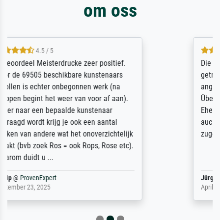
om oss
5 / 5
Die Zufriedenheit ist auch nicht dadurch
getrübt, dass das Bild entgegen einer
angegebenen Lieferanschrift (sollte eine
Überraschung für die normannische
Ehefrau sein zum Hochzeits- gleichzeitig
auch Geburtstag sein) doch nach zu Hause
zugestellt wurde.
Jürgen
@
ProvenExpert
April 22, 2026