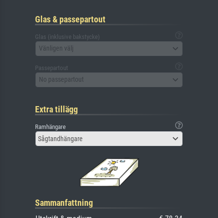
Glas & passepartout
Glas (inklusive bakstycke)
Vänligen välj
Passepartout
No passepartout
Extra tillägg
Ramhängare
Sågtandhängare
Sammanfattning