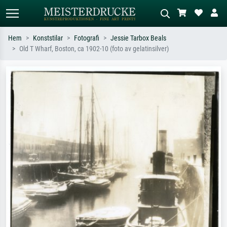
Hem
Konststilar
Fotografi
Jessie Tarbox Beals
Old T Wharf, Boston, ca 1902-10 (foto av gelatinsilver)
Standardsök
AI-bildsökning
Sök efter konstnär, titel eller stil –
Beskriv scenen – t.ex. grön äng,
t.ex. Monet, Stjärnenatt,
abstrakt med mycket rött, mörk
impressionism, Hokusai-våg, naken.
oljemålning, stående naken bredvid ett
träd.