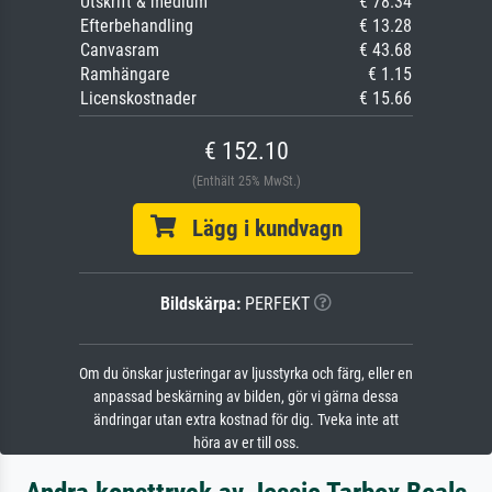
Utskrift & medium
€ 78.34
Efterbehandling
€ 13.28
Canvasram
€ 43.68
Ramhängare
€ 1.15
Licenskostnader
€ 15.66
€ 152.10
(Enthält 25% MwSt.)
Lägg i kundvagn
Bildskärpa:
PERFEKT
Om du önskar justeringar av ljusstyrka och färg, eller en
anpassad beskärning av bilden, gör vi gärna dessa
ändringar utan extra kostnad för dig. Tveka inte att
höra av er till oss.