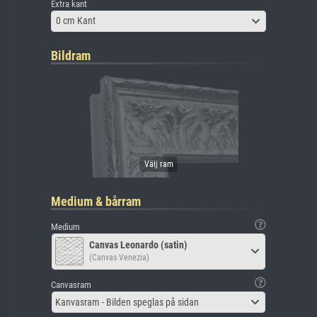
Extra kant
0 cm Kant
Bildram
Medium & bårram
Medium
Canvas Leonardo (satin)
(Canvas Venezia)
Canvasram
Kanvasram - Bilden speglas på sidan