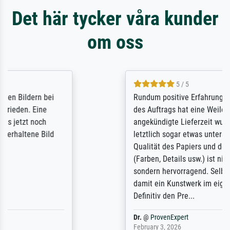
Det här tycker våra kunder
om oss
5 / 5
Rundum positive Erfahrung. Die Ausführung
des Auftrags hat eine Weile gedauert, die
angekündigte Lieferzeit wurde aber
letztlich sogar etwas unterschritten. Die
Qualität des Papiers und des Drucks
(Farben, Details usw.) ist nicht nur gut,
sondern hervorragend. Selbst ein Druck ist
damit ein Kunstwerk im eigenen Sinne.
Definitiv den Pre...
Dr.
@
ProvenExpert
February 3, 2026