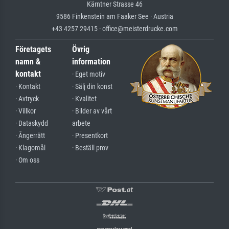
Kärntner Strasse 46
9586 Finkenstein am Faaker See · Austria
+43 4257 29415 · office@meisterdrucke.com
Företagets
Övrig
namn &
information
kontakt
· Eget motiv
· Kontakt
· Sälj din konst
· Avtryck
· Kvalitet
· Villkor
· Bilder av vårt
· Dataskydd
arbete
· Ångerrätt
· Presentkort
· Klagomål
· Beställ prov
· Om oss