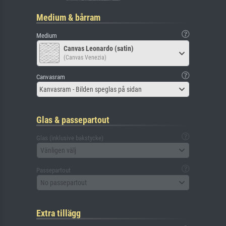
Medium & bårram
Medium
Canvas Leonardo (satin)
(Canvas Venezia)
Canvasram
Kanvasram - Bilden speglas på sidan
Glas & passepartout
Glas (inklusive bakstycke)
Vänligen välj
Passepartout
No passepartout
Extra tillägg