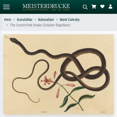
Hem
Konststilar
Naturalism
Mark Catesby
The Coach-Pisk Snake (Coluber flagellum)
Standardsök
AI-bildsökning
Sök efter konstnär, titel eller stil –
Beskriv scenen – t.ex. grön äng,
t.ex. Monet, Stjärnenatt,
abstrakt med mycket rött, mörk
impressionism, Hokusai-våg, naken.
oljemålning, stående naken bredvid ett
träd.