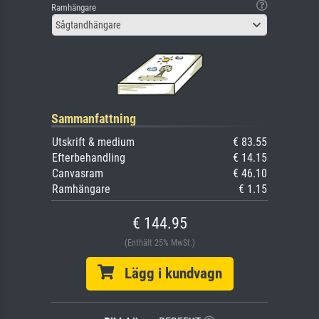
Ramhängare
Sågtandhängare
Sammanfattning
Utskrift & medium
€ 83.55
Efterbehandling
€ 14.15
Canvasram
€ 46.10
Ramhängare
€ 1.15
€ 144.95
(Enthält 25% MwSt.)
Lägg i kundvagn