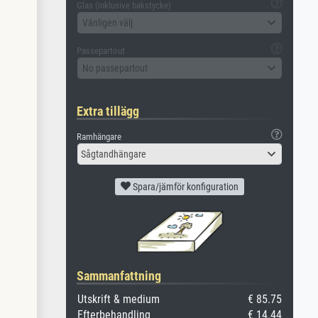
Glas (inklusive bakstycke)
Vänligen välj
Passepartout
No passepartout
Extra tillägg
Ramhängare
Sågtandhängare
Spara/jämför konfiguration
Sammanfattning
Utskrift & medium
€ 85.75
Efterbehandling
€ 14.44