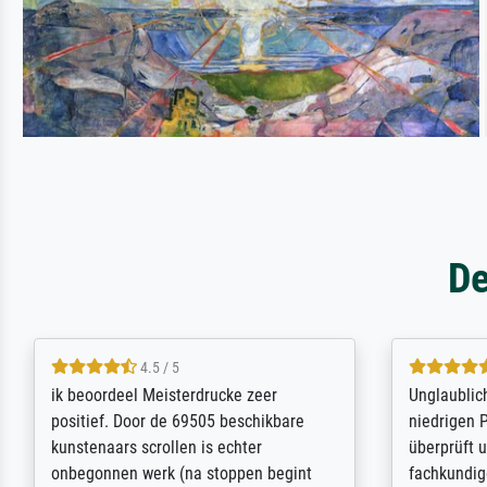
De
5 / 5
Die Zufriedenheit ist auch nicht dadurch
Excellent 
getrübt, dass das Bild entgegen einer
selection,
angegebenen Lieferanschrift (sollte
were easy, 
eine Überraschung für die normannische
the item it