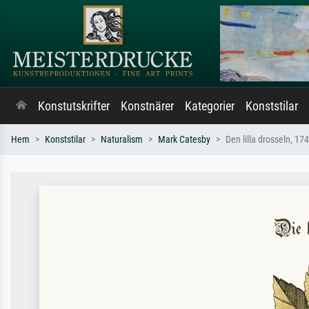
Konstutskrifter
Konstnärer
Kategorier
Konststilar
Hem
Konststilar
Naturalism
Mark Catesby
Den lilla drosseln, 17