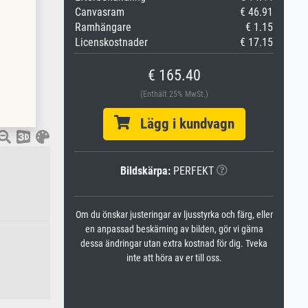
Canvasram
€ 46.91
Ramhängare
€ 1.15
Licenskostnader
€ 17.15
€ 165.40
(Enthält 25% MwSt.)
Lägg i kundvagn
Bildskärpa:
PERFEKT
Om du önskar justeringar av ljusstyrka och färg, eller
en anpassad beskärning av bilden, gör vi gärna
dessa ändringar utan extra kostnad för dig. Tveka
inte att höra av er till oss.