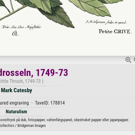
 drosseln, 1749-73
little Thrush, 1749-73 )
Mark Catesby
ured engraving · TavelD: 178814
Naturalism
 konsttryck på duk, fotopapper, vattenfärgspanel, obestruket papper eller japanpapper.
Collection / Bridgeman Images