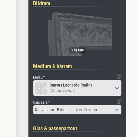
Bildram
Medium & bårram
Medium
Canvas Leonardo (satin)
(Canvas Venezia)
Canvasram
Kanvasram - Bilden speglas på sidan
Glas & passepartout