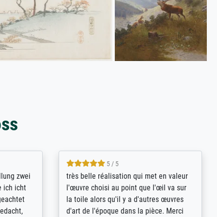
oss
5 / 5
rives to
eine große Auswahl an Bildern und
d provides
deren Reproduktionsmöglichkeiten;
n the best
wurde sehr gut durch die einzelnen
ed by the
Bestellkriterien geführt, verständliche