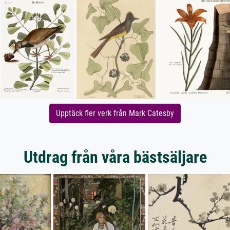
Upptäck fler verk från Mark Catesby
Utdrag från våra bästsäljare