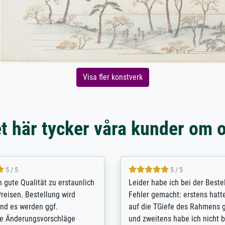
Visa fler konstverk
t här tycker våra kunder om 
5 / 5
5 / 5
/ Highly recommended. The
The team at Meisterdrucke st
 ordering and payment process
meet its clients demands, an
shipping was efficient and
expert advice on how to obtai
self exceeds expectations. I
results for the prints request