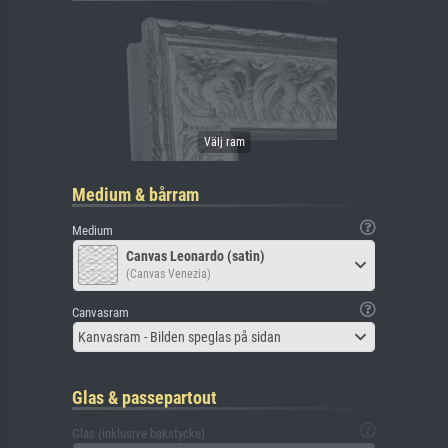
Medium & bårram
Medium
Canvas Leonardo (satin)
(Canvas Venezia)
Canvasram
Kanvasram - Bilden speglas på sidan
Glas & passepartout
Glas (inklusive bakstycke)