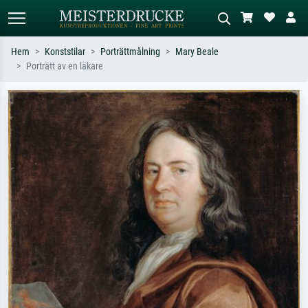
Hem
Konststilar
Porträttmålning
Mary Beale
Porträtt av en läkare
Standardsök
AI-bildsökning
Sök efter konstnär, titel eller stil –
Beskriv scenen – t.ex. grön äng,
t.ex. Monet, Stjärnenatt,
abstrakt med mycket rött, mörk
impressionism, Hokusai-våg, naken.
oljemålning, stående naken bredvid ett
träd.