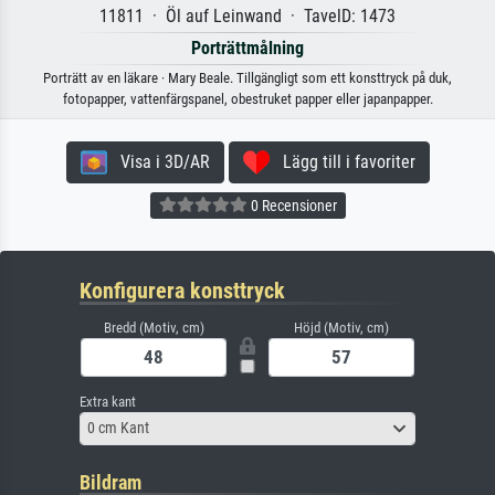
11811 · Öl auf Leinwand · TavelD: 1473
Porträttmålning
Porträtt av en läkare · Mary Beale. Tillgängligt som ett konsttryck på duk,
fotopapper, vattenfärgspanel, obestruket papper eller japanpapper.
Visa i 3D/AR
Lägg till i favoriter
0 Recensioner
Konfigurera konsttryck
Bredd (Motiv, cm)
Höjd (Motiv, cm)
Extra kant
0 cm Kant
Bildram