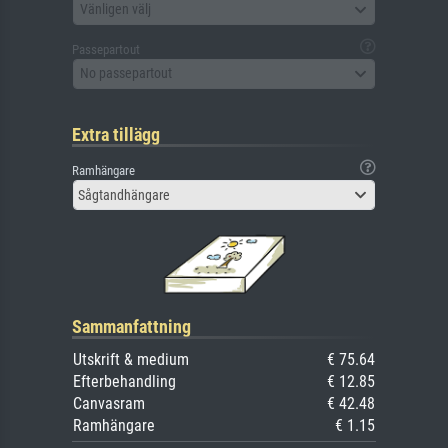
Vänligen välj
Passepartout
No passepartout
Extra tillägg
Ramhängare
Sågtandhängare
Sammanfattning
Utskrift & medium
€ 75.64
Efterbehandling
€ 12.85
Canvasram
€ 42.48
Ramhängare
€ 1.15