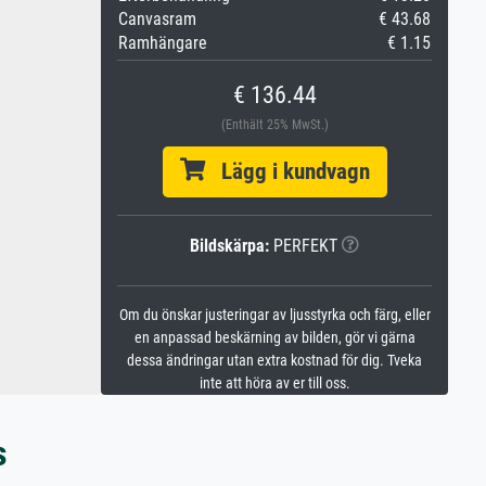
Canvasram
€ 43.68
Ramhängare
€ 1.15
€ 136.44
(Enthält 25% MwSt.)
Lägg i kundvagn
Bildskärpa:
PERFEKT
Om du önskar justeringar av ljusstyrka och färg, eller
en anpassad beskärning av bilden, gör vi gärna
dessa ändringar utan extra kostnad för dig. Tveka
inte att höra av er till oss.
s