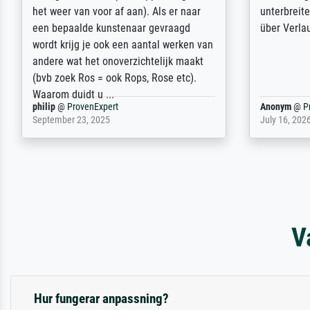
Ehefrau sein zum Hochzeits- gleichzeitig
am based i
auch Geburtstag sein) doch nach zu
searching f
Hause zugestellt wurde.
impressed 
quality.
Jürgen
@
ProvenExpert
SJL
@
Prove
April 22, 2026
December 2,
V
Hur fungerar anpassning?