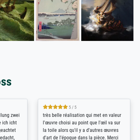
oss
5 / 5
rives to
eine große Auswahl an Bildern und
d provides
deren Reproduktionsmöglichkeiten;
n the best
wurde sehr gut durch die einzelnen
ed by the
Bestellkriterien geführt, verständliche