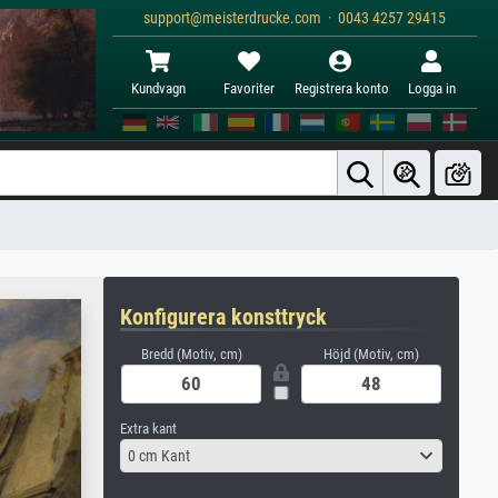
support@meisterdrucke.com · 0043 4257 29415
Kundvagn
Favoriter
Registrera konto
Logga in
Konfigurera konsttryck
Bredd (Motiv, cm)
Höjd (Motiv, cm)
Extra kant
0 cm Kant