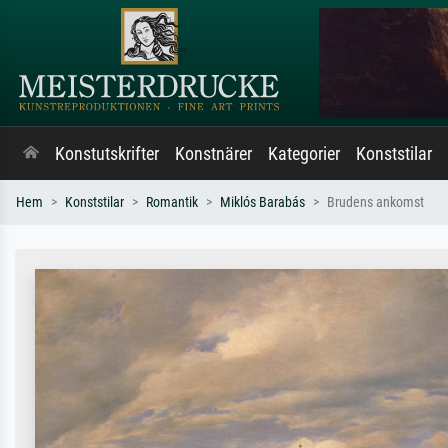
Konstutskrifter
Konstnärer
Kategorier
Konststilar
Hem
Konststilar
Romantik
Miklós Barabás
Brudens ankomst