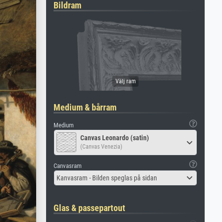
Bildram
Medium & bårram
Medium
Canvas Leonardo (satin)
(Canvas Venezia)
Canvasram
Kanvasram - Bilden speglas på sidan
Glas & passepartout