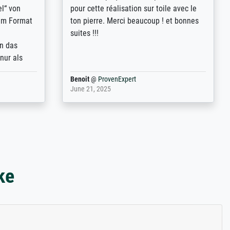
st
Erklärungen, z.B. mit Bilddarstellungen,
 from, and
werde auf jeden Fall meine guten
 also with
Erfahrungen weitergeben.
t in that
ded!
Anonym
@
ProvenExpert
May 13, 2026
ke