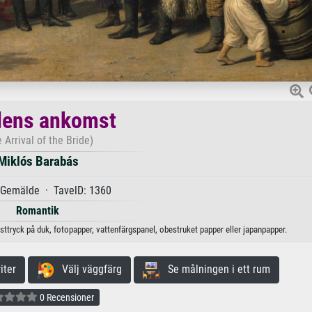
dens ankomst
 Arrival of the Bride)
Miklós Barabás
Gemälde · TavelD: 1360
Romantik
ttryck på duk, fotopapper, vattenfärgspanel, obestruket papper eller japanpapper.
iter
Välj väggfärg
Se målningen i ett rum
0 Recensioner