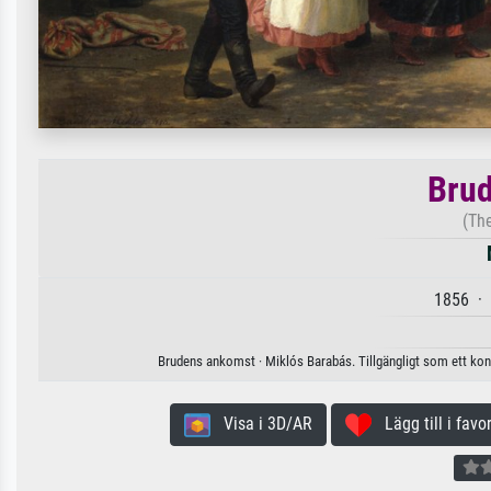
Bru
(The
1856 · 
Brudens ankomst · Miklós Barabás. Tillgängligt som ett kons
Visa i 3D/AR
Lägg till i favor