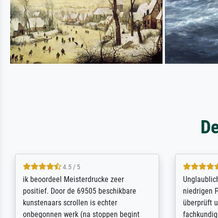
De
5 / 5
Die Zufriedenheit ist auch nicht dadurch
Excellent 
getrübt, dass das Bild entgegen einer
selection,
angegebenen Lieferanschrift (sollte
were easy, 
eine Überraschung für die normannische
the item it