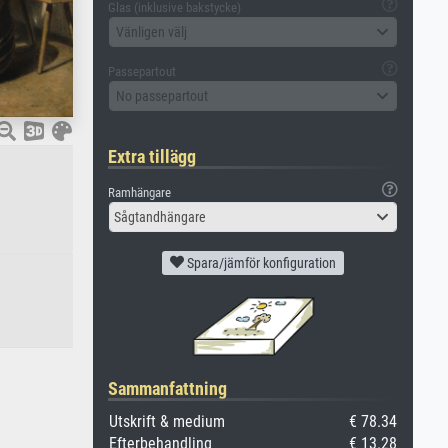
Glas (inklusive bakstycke)
Vänligen välj
Passepartout
No passepartout
Extra tillägg
Ramhängare
Sågtandhängare
Spara/jämför konfiguration
Sammanfattning
Utskrift & medium
€ 78.34
Efterbehandling
€ 13.28