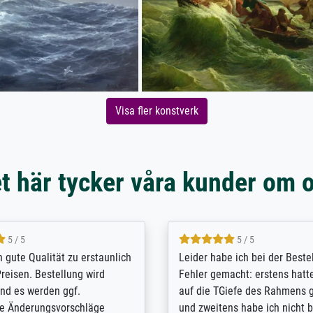
Visa fler konstverk
t här tycker våra kunder om 
5 / 5
5 / 5
/ Highly recommended. The
The team at Meisterdrucke st
 ordering and payment process
meet its clients demands, an
shipping was efficient and
expert advice on how to obtai
self exceeds expectations. I
results for the prints request