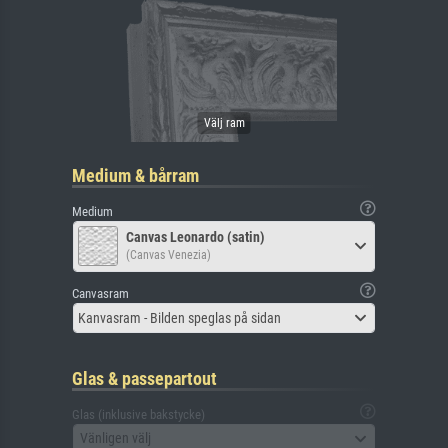
Medium & bårram
Medium
Canvas Leonardo (satin)
(Canvas Venezia)
Canvasram
Kanvasram - Bilden speglas på sidan
Glas & passepartout
Glas (inklusive bakstycke)
Vänligen välj