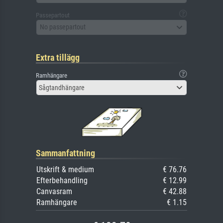
Passepartout
No passepartout
Extra tillägg
Ramhängare
Sågtandhängare
Sammanfattning
Utskrift & medium
€ 76.76
Efterbehandling
€ 12.99
Canvasram
€ 42.88
Ramhängare
€ 1.15