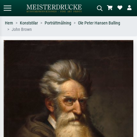
Hem
Konststilar
Porträttmålning
Ole Peter Hansen Balling
John Brown
Standardsök
AI-bildsökning
Sök efter konstnär, titel eller stil –
Beskriv scenen – t.ex. grön äng,
t.ex. Monet, Stjärnenatt,
abstrakt med mycket rött, mörk
impressionism, Hokusai-våg, naken.
oljemålning, stående naken bredvid ett
träd.