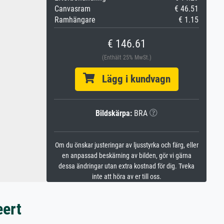
Canvasram
€ 46.51
Ramhängare
€ 1.15
€ 146.61
(Enthält 25% MwSt.)
Lägg i kundvagn
Bildskärpa:
BRA
Om du önskar justeringar av ljusstyrka och färg, eller
en anpassad beskärning av bilden, gör vi gärna
dessa ändringar utan extra kostnad för dig. Tveka
inte att höra av er till oss.
eert