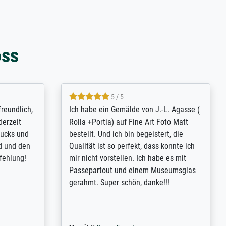
oss
4.8 / 5
tomer
Qualité absolument irréprochable.
inting is
Extraordinaire diversité des thèmes
inguish
abordés et personnalisation des
 my go-to
demandes (recadrage, réajustement des
m now on -
couleurs). Relation clientèle parfaite.
xcellent -
Transport, réception sans aucun
 the work
problème. Merci à toute l'équipe ! Hervé
port