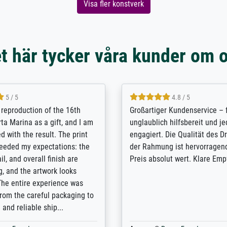
Visa fler konstverk
t här tycker våra kunder om 
5 / 5
5 / 5
t Meisterdrucke strives to
Outstanding quality and cus
lients demands, and provides
support. - the quality of the pr
ice on how to obtain the best
excellent and difficult to dist
 the prints requested by the
from the real thing; it will be
e company has a vast
for high-quality art prints fro
of prints to choose from, and
the quality of the framing is e
e excellent service also with
the customisation options for
prints which are not in that
are broad - the customer sup
. Highly recommended!
colleagues are truly super...