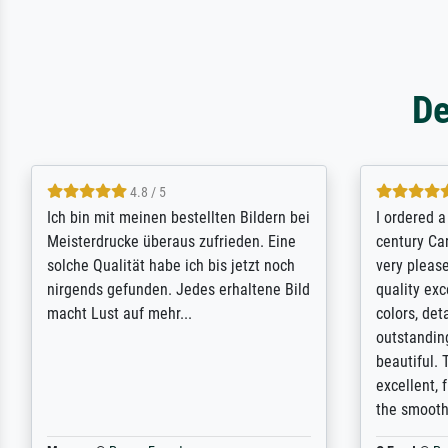
De
5 / 5
Rundum positive Erfahrung. Die
The team a
Ausführung des Auftrags hat eine Weile
meet its c
gedauert, die angekündigte Lieferzeit
expert adv
wurde aber letztlich sogar etwas
results for
unterschritten. Die Qualität des Papiers
client. Th
und des Drucks (Farben, Details usw.) ist
repertoire 
nicht nur gut, sondern hervorragend.
will provid
Selbst ein Druck ist damit ein Kunstwerk
regards to 
im eigenen Sinne. Definitiv den Pre...
repertoire