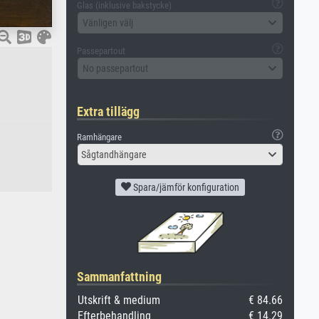
Glas (inklusive bakstycke)
Vänligen välj
Passepartout
No passepartout
Extra tillägg
Ramhängare
Sågtandhängare
Spara/jämför konfiguration
Sammanfattning
Utskrift & medium
€ 84.66
Efterbehandling
€ 14.29