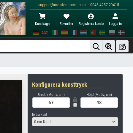
support@meisterdrucke.com · 0043 4257 29415
Kundvagn
Favoriter
Registrera konto
Logga in
Konfigurera konsttryck
Bredd (Motiv, cm)
Höjd (Motiv, cm)
Extra kant
0 cm Kant