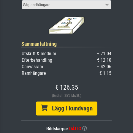
Sågtandhängare
Sammanfattning
Utskrift & medium
€ 71.04
Efterbehandling
€ 12.10
Canvasram
€ 42.06
Ramhängare
€ 1.15
€ 126.35
(Enthält 25% MwSt.)
Lägg i kundvagn
Bildskärpa:
DÅLIG