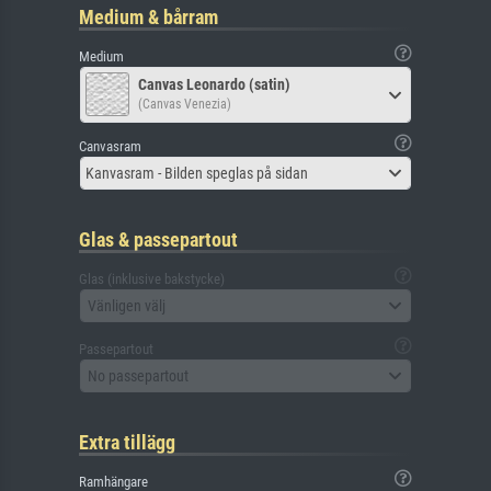
Medium & bårram
Medium
Canvas Leonardo (satin)
(Canvas Venezia)
Canvasram
Kanvasram - Bilden speglas på sidan
Glas & passepartout
Glas (inklusive bakstycke)
Vänligen välj
Passepartout
No passepartout
Extra tillägg
Ramhängare