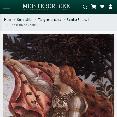
Hem
Konststilar
Tidig renässans
Sandro Botticelli
The Birth of Venus
Standardsök
AI-bildsökning
Sök efter konstnär, titel eller stil –
Beskriv scenen – t.ex. grön äng,
t.ex. Monet, Stjärnenatt,
abstrakt med mycket rött, mörk
impressionism, Hokusai-våg, naken.
oljemålning, stående naken bredvid ett
träd.