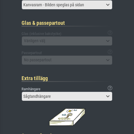
Kanvasram - Bilden speglas på sidan
Glas & passepartout
Glas (inklusive bakstycke)
Vänligen välj
Passepartout
No passepartout
Extra tillägg
Ramhängare
Sågtandhängare