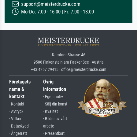
support@meisterdrucke.com
Mo-Do: 7:00 - 16:00 | Fr: 7:00 - 13:00
Kärntner Strasse 46
9586 Finkenstein am Faaker See · Austria
+43 4257 29415 · office@meisterdrucke.com
Företagets
Övrig
namn &
information
kontakt
· Eget motiv
· Kontakt
· Sälj din konst
· Avtryck
· Kvalitet
· Villkor
· Bilder av vårt
· Dataskydd
arbete
· Ångerrätt
· Presentkort