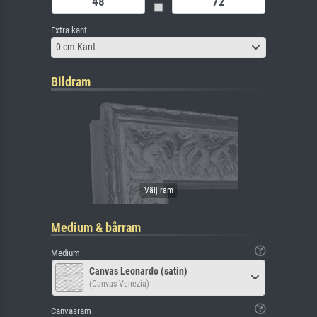
Extra kant
0 cm Kant
Bildram
Medium & bårram
Medium
Canvas Leonardo (satin)
(Canvas Venezia)
Canvasram