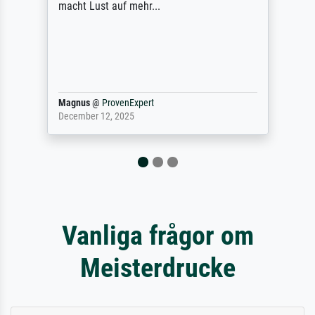
Qualität des Papiers und des Drucks
(Farben, Details usw.) ist nicht nur gut,
sondern hervorragend. Selbst ein Druck ist
damit ein Kunstwerk im eigenen Sinne.
Definitiv den Pre...
Dr.
@
ProvenExpert
February 3, 2026
Vanliga frågor om
Meisterdrucke