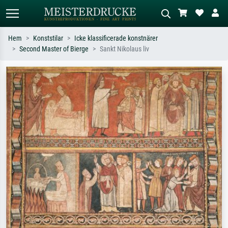
Hem
Konststilar
Icke klassificerade konstnärer
Second Master of Bierge
Sankt Nikolaus liv
Standardsök
AI-bildsökning
Sök efter konstnär, titel eller stil –
Beskriv scenen – t.ex. grön äng,
t.ex. Monet, Stjärnenatt,
abstrakt med mycket rött, mörk
impressionism, Hokusai-våg, naken.
oljemålning, stående naken bredvid ett
träd.