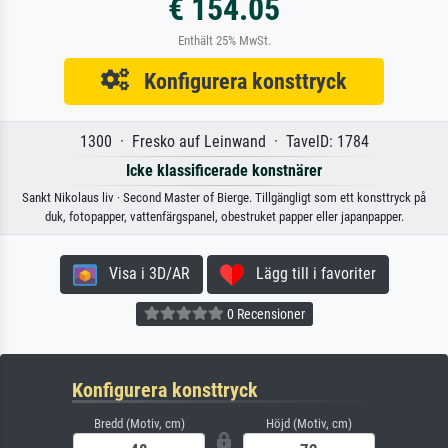
€ 154.05
Enthält 25% MwSt.
Konfigurera konsttryck
1300 · Fresko auf Leinwand · TavelD: 1784
Icke klassificerade konstnärer
Sankt Nikolaus liv · Second Master of Bierge. Tillgängligt som ett konsttryck på
duk, fotopapper, vattenfärgspanel, obestruket papper eller japanpapper.
Visa i 3D/AR
Lägg till i favoriter
0 Recensioner
Konfigurera konsttryck
Bredd (Motiv, cm)
Höjd (Motiv, cm)