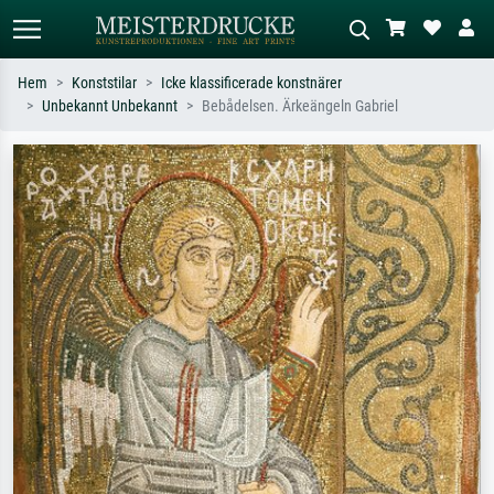
Hem
Konststilar
Icke klassificerade konstnärer
Unbekannt Unbekannt
Bebådelsen. Ärkeängeln Gabriel
Standardsök
AI-bildsökning
Sök efter konstnär, titel eller stil –
Beskriv scenen – t.ex. grön äng,
t.ex. Monet, Stjärnenatt,
abstrakt med mycket rött, mörk
impressionism, Hokusai-våg, naken.
oljemålning, stående naken bredvid ett
träd.