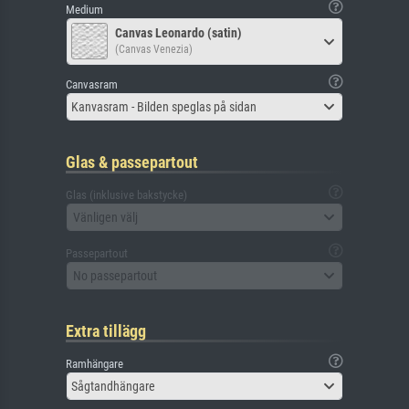
Medium
Canvas Leonardo (satin)
(Canvas Venezia)
Canvasram
Kanvasram - Bilden speglas på sidan
Glas & passepartout
Glas (inklusive bakstycke)
Vänligen välj
Passepartout
No passepartout
Extra tillägg
Ramhängare
Sågtandhängare