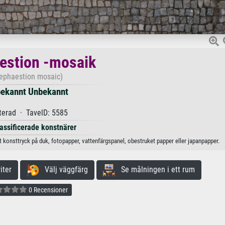
estion -mosaik
ephaestion mosaic)
ekannt Unbekannt
terad · TavelD: 5585
lassificerade konstnärer
 konsttryck på duk, fotopapper, vattenfärgspanel, obestruket papper eller japanpapper.
iter
Välj väggfärg
Se målningen i ett rum
0 Recensioner