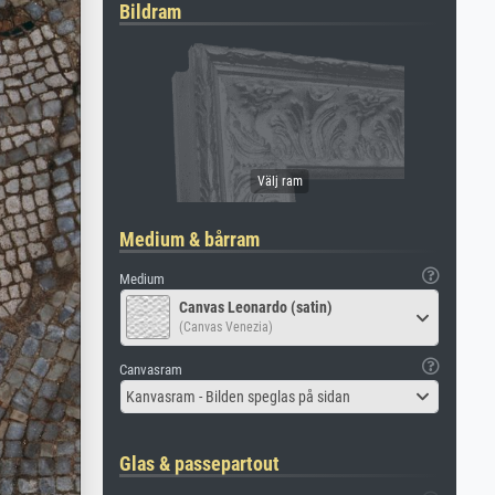
Bildram
Medium & bårram
Medium
Canvas Leonardo (satin)
(Canvas Venezia)
Canvasram
Kanvasram - Bilden speglas på sidan
Glas & passepartout