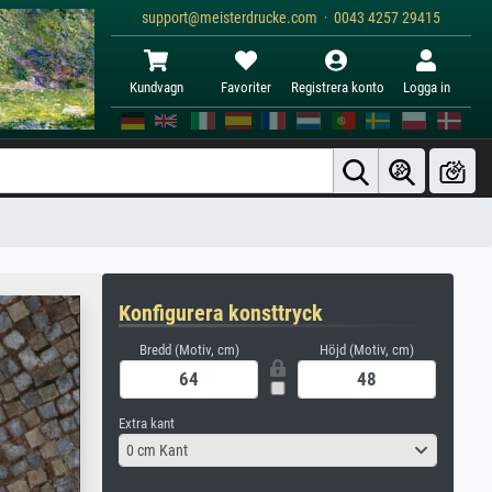
support@meisterdrucke.com · 0043 4257 29415
Kundvagn
Favoriter
Registrera konto
Logga in
Konfigurera konsttryck
Bredd (Motiv, cm)
Höjd (Motiv, cm)
Extra kant
0 cm Kant