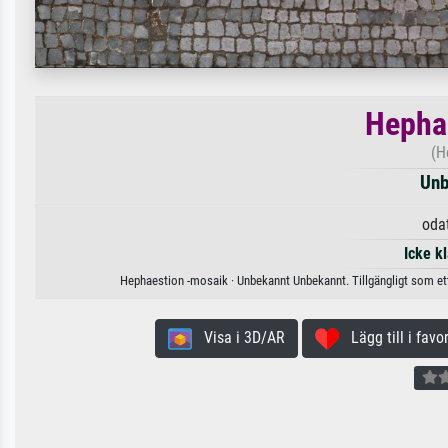
Hepha
(H
Unb
oda
Icke k
Hephaestion -mosaik · Unbekannt Unbekannt. Tillgängligt som ett
Visa i 3D/AR
Lägg till i favor