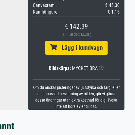
Canvasram
€ 45.30
Ramhängare
€ 1.15
€ 142.39
(Enthält 25% MwSt.)
Lägg i kundvagn
Bildskärpa:
MYCKET BRA
Om du önskar justeringar av ljusstyrka och färg, eller
en anpassad beskärning av bilden, gör vi gärna
dessa ändringar utan extra kostnad för dig. Tveka
inte att höra av er till oss.
annt