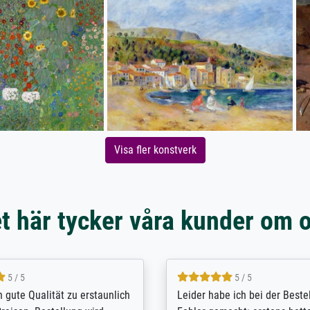
Visa fler konstverk
t här tycker våra kunder om 
5 / 5
5 / 5
/ Highly recommended. The
The team at Meisterdrucke st