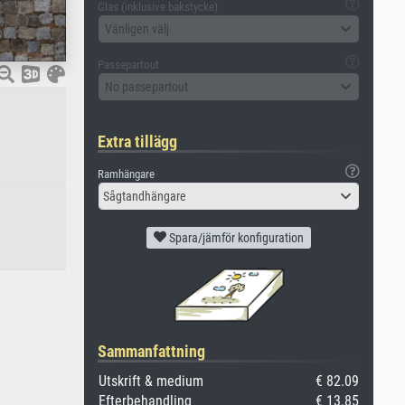
Glas (inklusive bakstycke)
Vänligen välj
Passepartout
No passepartout
Extra tillägg
Ramhängare
Sågtandhängare
Spara/jämför konfiguration
Sammanfattning
Utskrift & medium
€ 82.09
Efterbehandling
€ 13.85