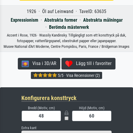
1926 · Öl auf Leinwand · TavelD: 63635
Expressionism
·
Abstrakta former
·
Abstrakta målningar
·
Berömda mästerverk
Accent i Rose, 1926 · Wassily Kandinsky. Tillgängligt som ett konsttryck på duk,
fotopapper, vattenfärgspanel, obestruket papper eller japanpapper.
Musee National d'Art Moderne, Centre Pompidou, Paris, France / Bridgeman Images
Visa i 3D/AR
Lägg till i favoriter
5/5 · Visa Recensioner (2)
Konfigurera konsttryck
Bredd (Motiv, cm)
Höjd (Motiv, cm)
Extra kant