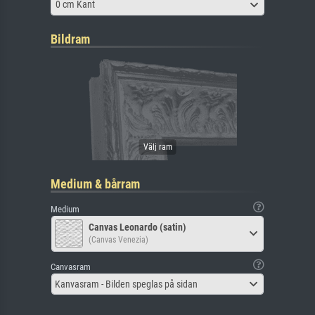
0 cm Kant
Bildram
Medium & bårram
Medium
Canvas Leonardo (satin)
(Canvas Venezia)
Canvasram
Kanvasram - Bilden speglas på sidan