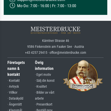
Mo-Do: 7:00 - 16:00 | Fr: 7:00 - 13:00
Kärntner Strasse 46
9586 Finkenstein am Faaker See · Austria
+43 4257 29415 · office@meisterdrucke.com
Företagets
Övrig
namn &
information
kontakt
· Eget motiv
· Kontakt
· Sälj din konst
· Avtryck
· Kvalitet
· Villkor
· Bilder av vårt
· Dataskydd
arbete
· Ångerrätt
· Presentkort
· Klagomål
· Beställ prov