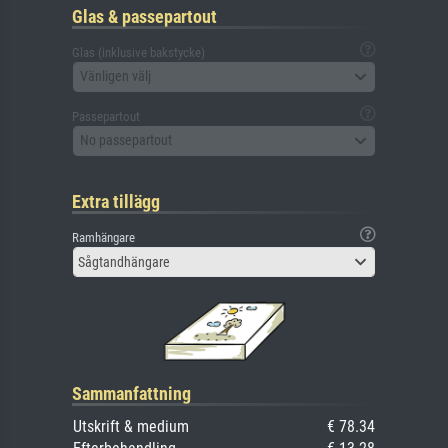
Glas & passepartout
Glas (inklusive bakstycke)
Vänligen välj
Passepartout
No passepartout
Extra tillägg
Ramhängare
Sågtandhängare
Sammanfattning
Utskrift & medium
€ 78.34