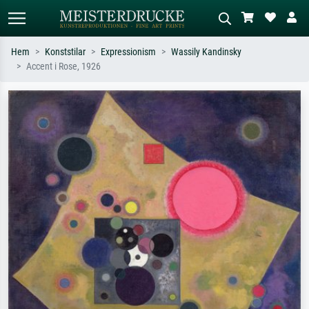
Hem
Konststilar
Expressionism
Wassily Kandinsky
Accent i Rose, 1926
Standardsök
AI-bildsökning
Sök efter konstnär, titel eller stil –
Beskriv scenen – t.ex. grön äng,
t.ex. Monet, Stjärnenatt,
abstrakt med mycket rött, mörk
impressionism, Hokusai-våg, naken.
oljemålning, stående naken bredvid ett
träd.