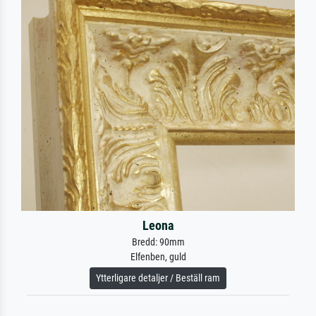
Leona
Bredd: 90mm
Elfenben, guld
Ytterligare detaljer / Beställ ram