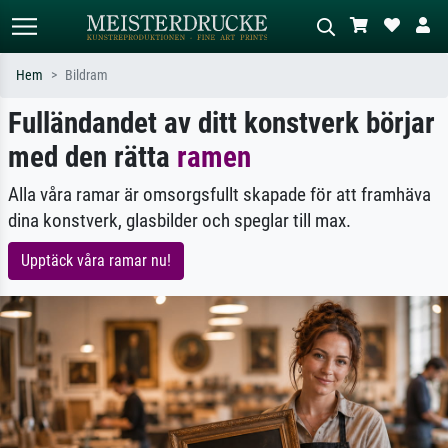
Hem
Bildram
Fulländandet av ditt konstverk börjar
Standardsök
AI-bildsökning
med den rätta
Sök efter konstnär, titel eller stil –
ramen
Beskriv scenen – t.ex. grön äng,
t.ex. Monet, Stjärnenatt,
abstrakt med mycket rött, mörk
impressionism, Hokusai-våg, naken.
oljemålning, stående naken bredvid ett
Alla våra ramar är omsorgsfullt skapade för att framhäva
träd.
dina konstverk, glasbilder och speglar till max.
Upptäck våra ramar nu!