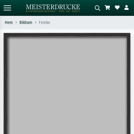
Hem
Bildram
Femke
Standardsök
AI-bildsökning
Sök efter konstnär, titel eller stil –
Beskriv scenen – t.ex. grön äng,
t.ex. Monet, Stjärnenatt,
abstrakt med mycket rött, mörk
impressionism, Hokusai-våg, naken.
oljemålning, stående naken bredvid ett
träd.