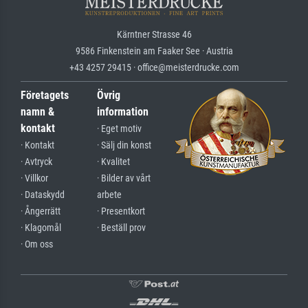
Kärntner Strasse 46
9586 Finkenstein am Faaker See · Austria
+43 4257 29415 · office@meisterdrucke.com
Företagets
Övrig
namn &
information
kontakt
· Eget motiv
· Kontakt
· Sälj din konst
· Avtryck
· Kvalitet
· Villkor
· Bilder av vårt
· Dataskydd
arbete
· Ångerrätt
· Presentkort
· Klagomål
· Beställ prov
· Om oss