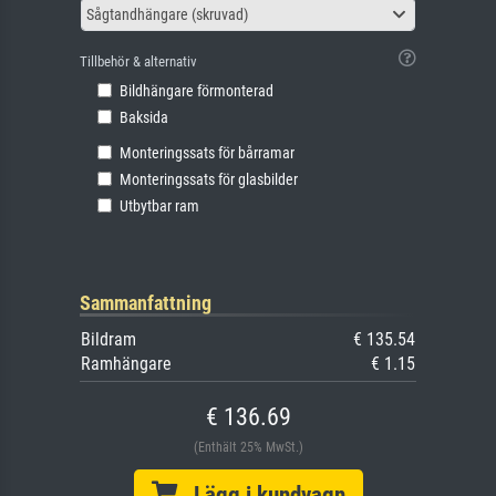
Sågtandhängare (skruvad)
Tillbehör & alternativ
Bildhängare förmonterad
Baksida
Monteringssats för bårramar
Monteringssats för glasbilder
Utbytbar ram
Sammanfattning
Bildram
€ 135.54
Ramhängare
€ 1.15
€ 136.69
(Enthält 25% MwSt.)
Lägg i kundvagn