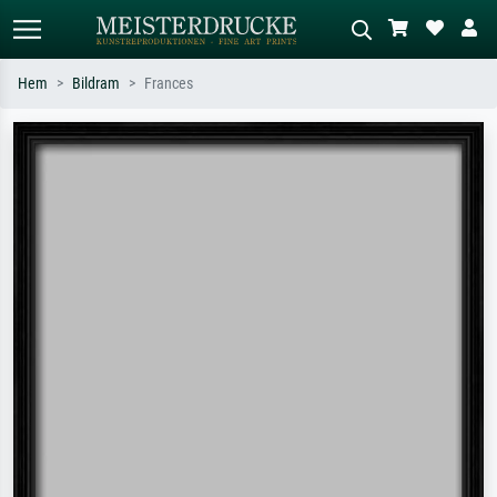
Hem
Bildram
Frances
Standardsök
AI-bildsökning
Sök efter konstnär, titel eller stil –
Beskriv scenen – t.ex. grön äng,
t.ex. Monet, Stjärnenatt,
abstrakt med mycket rött, mörk
impressionism, Hokusai-våg, naken.
oljemålning, stående naken bredvid ett
träd.