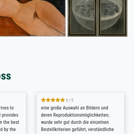
oss
5 / 5
es
Ich habe ein Gemälde von J.-L. Agasse (
h
Rolla +Portia) auf Fine Art Foto Matt
 fast das
bestellt. Und ich bin begeistert, die
tehen,
Qualität ist so perfekt, dass konnte ich