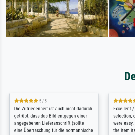
De
4.7 / 5
Äußerst hohe Qualität bei eher geringen
So, I order
Preisen, sehr faire Versandkosten. Sehr
Annunciati
aufmerksamer Kundenservice, Auftrag
very large
wird nochmals individuell geprüft und es
"art/poster