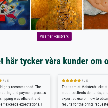
Visa fler konstverk
t här tycker våra kunder om 
4.8 / 5
5 / 5
ed a large print of The
Die Qualität des Bildes und d
on by Fra Angelico from a
Leinwandmaterials ist wirklic
 and popular American
außergewöhnlich gut. Man hat
" site advertising giclee print
Gefühl, vor dem Original zu s