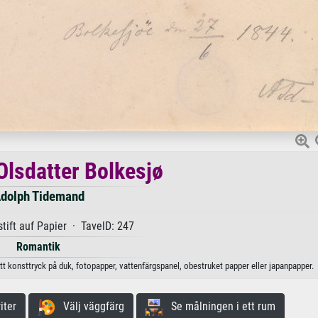
Olsdatter Bolkesjø
dolph Tidemand
tift auf Papier · TavelD: 247
Romantik
tt konsttryck på duk, fotopapper, vattenfärgspanel, obestruket papper eller japanpapper.
iter
Välj väggfärg
Se målningen i ett rum