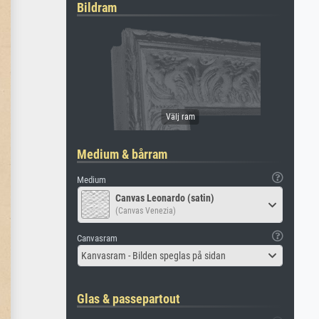
Bildram
Medium & bårram
Medium
Canvas Leonardo (satin)
(Canvas Venezia)
Canvasram
Kanvasram - Bilden speglas på sidan
Glas & passepartout