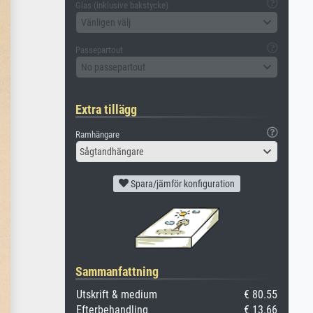
Glas (inklusive bakstycke)
Vänligen välj
Passepartout
No passepartout
Extra tillägg
Ramhängare
Sågtandhängare
Spara/jämför konfiguration
Sammanfattning
Utskrift & medium
€ 80.55
Efterbehandling
€ 13.66