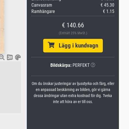
Canvasram
€ 45.30
Ramhängare
€ 1.15
€ 140.66
(Enthält 25% MwSt.)
Lägg i kundvagn
Bildskärpa:
PERFEKT
Om du önskar justeringar av ljusstyrka och färg, eller
en anpassad beskärning av bilden, gör vi gärna
dessa ändringar utan extra kostnad för dig. Tveka
inte att höra av er till oss.