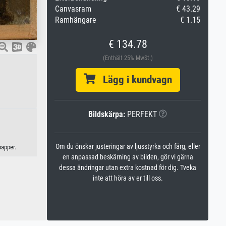
Canvasram
€ 43.29
Ramhängare
€ 1.15
€ 134.78
(Enthält 25% MwSt.)
Lägg i kundvagn
Bildskärpa:
PERFEKT
Om du önskar justeringar av ljusstyrka och färg, eller
papper.
en anpassad beskärning av bilden, gör vi gärna
dessa ändringar utan extra kostnad för dig. Tveka
inte att höra av er till oss.