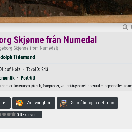
borg Skjønne från Numedal
Ingeborg Skjønne from Numedal)
dolph Tidemand
l auf Holz · TavelD: 243
omantik
·
Porträtt
t som ett konsttryck på duk, fotopapper, vattenfärgspanel, obestruket papper eller japan
iter
Välj väggfärg
Se målningen i ett rum
0 Recensioner