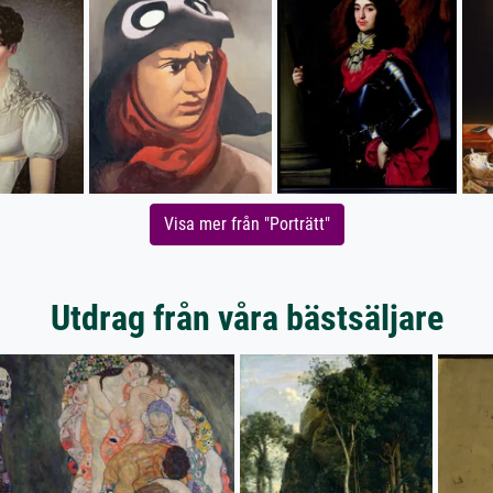
Visa mer från "Porträtt"
Utdrag från våra bästsäljare