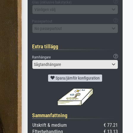
Glas (inklusive bakstycke)
Vänligen välj
Passepartout
No passepartout
Extra tillägg
Ramhängare
Sågtandhängare
Spara/jämför konfiguration
Sammanfattning
Utskrift & medium
€ 77.21
Efterbehandling
€ 13.13