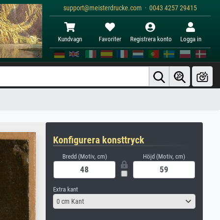
support@meisterdrucke.com · 0043 4257 29415
Kundvagn
Favoriter
Registrera konto
Logga in
Konfigurera konsttryck
Bredd (Motiv, cm)
Höjd (Motiv, cm)
Extra kant
0 cm Kant