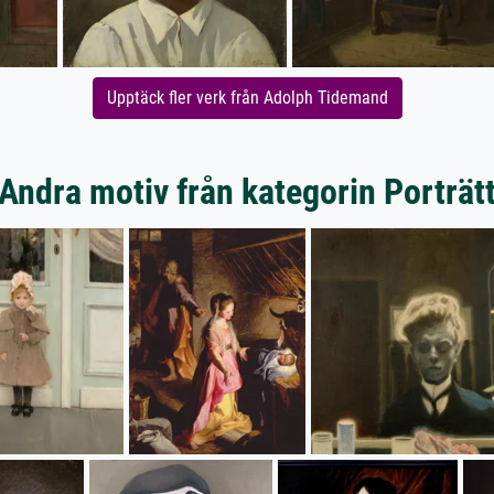
Upptäck fler verk från Adolph Tidemand
Andra motiv från kategorin Porträt