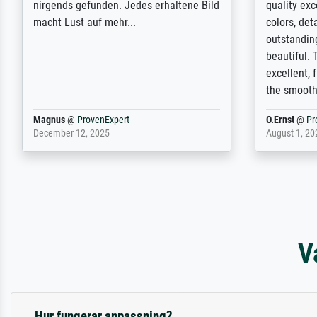
wurde aber letztlich sogar etwas
results for
unterschritten. Die Qualität des Papiers
client. Th
und des Drucks (Farben, Details usw.) ist
repertoire 
nicht nur gut, sondern hervorragend.
will provid
Selbst ein Druck ist damit ein Kunstwerk
regards to 
im eigenen Sinne. Definitiv den Pre...
repertoire
Dr.
@
ProvenExpert
Anonym
@
P
February 3, 2026
April 22, 202
V
Hur fungerar anpassning?