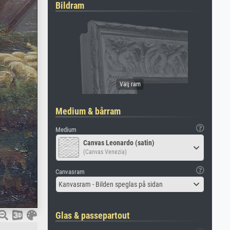
Bildram
Medium & bårram
Medium
Canvas Leonardo (satin)
(Canvas Venezia)
Canvasram
Kanvasram - Bilden speglas på sidan
Glas & passepartout