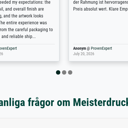
 the prints requested by the
from the real thing; it will be
e company has a vast
for high-quality art prints fro
of prints to choose from, and
the quality of the framing is e
e excellent service also with
the customisation options for
prints which are not in that
are broad - the customer sup
. Highly recommended!
colleagues are truly super...
rovenExpert
Anonym
@
ProvenExpert
6
January 12, 2026
anliga frågor om Meisterdruc