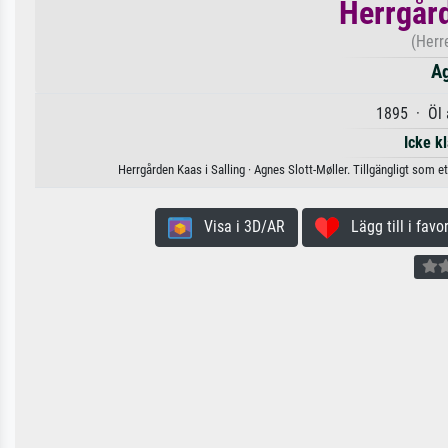
Herrgård
(Herr
Ag
1895 · Öl 
Icke k
Herrgården Kaas i Salling · Agnes Slott-Møller. Tillgängligt som e
Visa i 3D/AR
Lägg till i favor