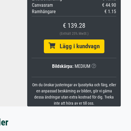
Canvasram
€ 44.90
Ramhängare
€ 1.15
€ 139.28
(Enthält 25% MwSt.)
Lägg i kundvagn
Bildskärpa:
MEDIUM
Om du önskar justeringar av ljusstyrka och färg, eller
en anpassad beskärning av bilden, gör vi gärna
dessa ändringar utan extra kostnad för dig. Tveka
inte att höra av er till oss.
ler