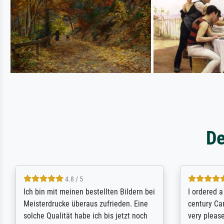
De
5 / 5
Rundum positive Erfahrung. Die
The team a
Ausführung des Auftrags hat eine Weile
meet its c
gedauert, die angekündigte Lieferzeit
expert adv