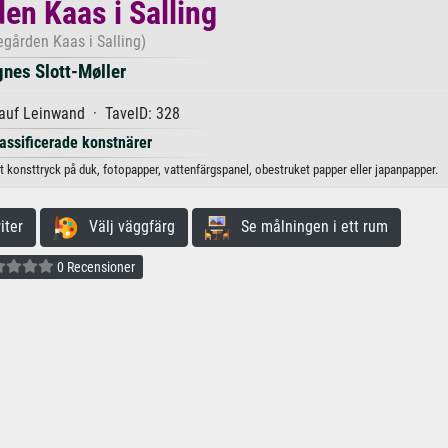
en Kaas i Salling
egården Kaas i Salling)
nes Slott-Møller
auf Leinwand · TavelD: 328
lassificerade konstnärer
tt konsttryck på duk, fotopapper, vattenfärgspanel, obestruket papper eller japanpapper.
iter
Välj väggfärg
Se målningen i ett rum
0 Recensioner