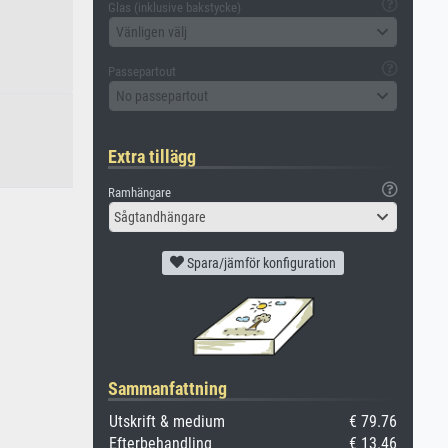
Glas (inklusive bakstycke)
Vänligen välj
Passepartout
No passepartout
Extra tillägg
Ramhängare
Sågtandhängare
Spara/jämför konfiguration
Sammanfattning
Utskrift & medium
€ 79.76
Efterbehandling
€ 13.46