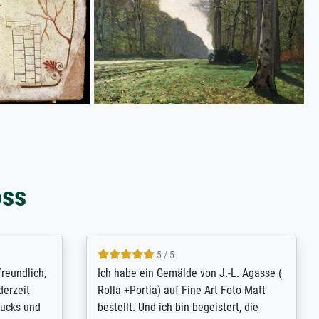
oss
4.8 / 5
tomer
Qualité absolument irréprochable.
inting is
Extraordinaire diversité des thèmes
inguish
abordés et personnalisation des