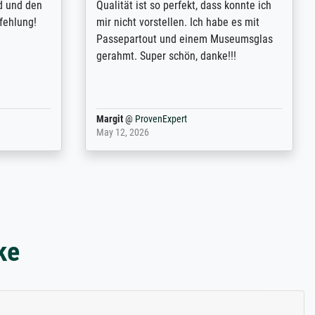
 my go-to
demandes (recadrage, réajustement des
m now on -
couleurs). Relation clientèle parfaite.
xcellent -
Transport, réception sans aucun
 the work
problème. Merci à toute l'équipe ! Hervé
port
Anonym
@
ProvenExpert
March 31, 2025
ke