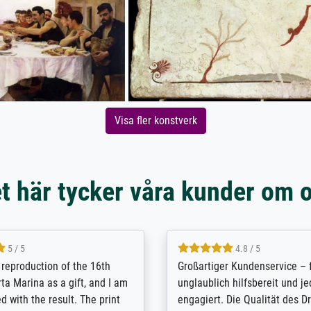
Visa fler konstverk
t här tycker våra kunder om 
5 / 5
5 / 5
t Meisterdrucke strives to
Outstanding quality and cus
lients demands, and provides
support. - the quality of the pr
ice on how to obtain the best
excellent and difficult to dist