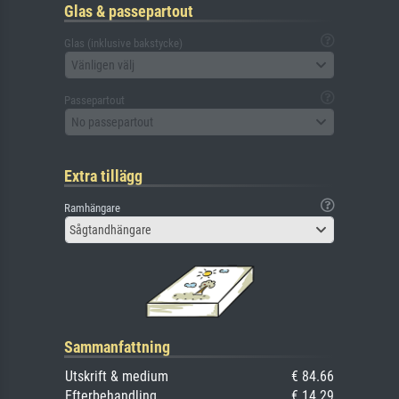
Glas & passepartout
Glas (inklusive bakstycke)
Vänligen välj
Passepartout
No passepartout
Extra tillägg
Ramhängare
Sågtandhängare
Sammanfattning
Utskrift & medium
€ 84.66
Efterbehandling
€ 14.29