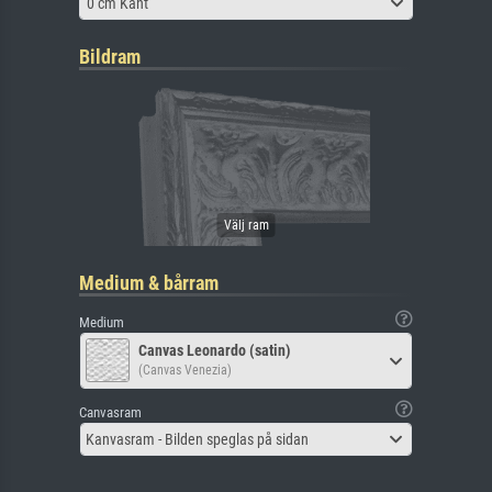
0 cm Kant
Bildram
Medium & bårram
Medium
Canvas Leonardo (satin)
(Canvas Venezia)
Canvasram
Kanvasram - Bilden speglas på sidan