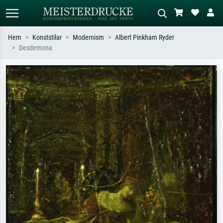
Hem
Konststilar
Modernism
Albert Pinkham Ryder
Desdemona
Standardsök
AI-bildsökning
Sök efter konstnär, titel eller stil –
Beskriv scenen – t.ex. grön äng,
t.ex. Monet, Stjärnenatt,
abstrakt med mycket rött, mörk
impressionism, Hokusai-våg, naken.
oljemålning, stående naken bredvid ett
träd.