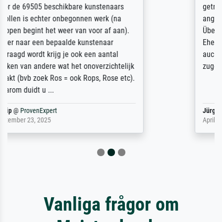
getrübt, dass das Bild entgegen einer
angegebenen Lieferanschrift (sollte eine
Überraschung für die normannische
Ehefrau sein zum Hochzeits- gleichzeitig
auch Geburtstag sein) doch nach zu Hause
zugestellt wurde.
Jürgen
@
ProvenExpert
April 22, 2026
Vanliga frågor om