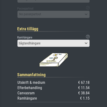
Passepartout
No passepartout
Extra tillägg
Ramhängare
Sågtandhängare
Sammanfattning
Utskrift & medium
€ 67.18
Efterbehandling
€ 11.54
Canvasram
€ 38.84
Ramhängare
€ 1.15