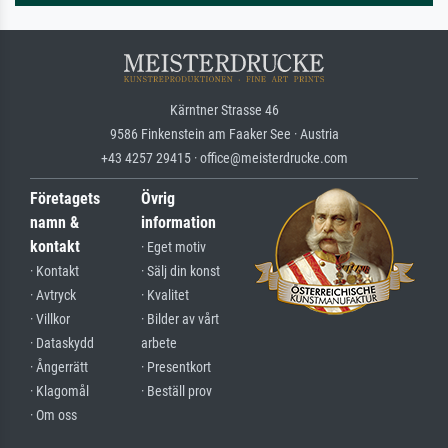
Kärntner Strasse 46
9586 Finkenstein am Faaker See · Austria
+43 4257 29415 · office@meisterdrucke.com
Företagets
Övrig
namn &
information
kontakt
· Eget motiv
· Kontakt
· Sälj din konst
· Avtryck
· Kvalitet
· Villkor
· Bilder av vårt
· Dataskydd
arbete
· Ångerrätt
· Presentkort
· Klagomål
· Beställ prov
· Om oss