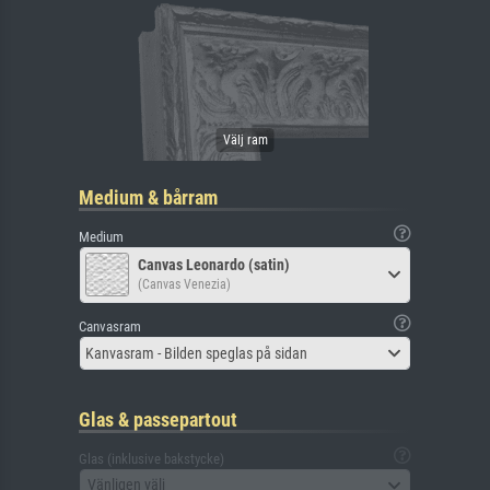
Medium & bårram
Medium
Canvas Leonardo (satin)
(Canvas Venezia)
Canvasram
Kanvasram - Bilden speglas på sidan
Glas & passepartout
Glas (inklusive bakstycke)
Vänligen välj