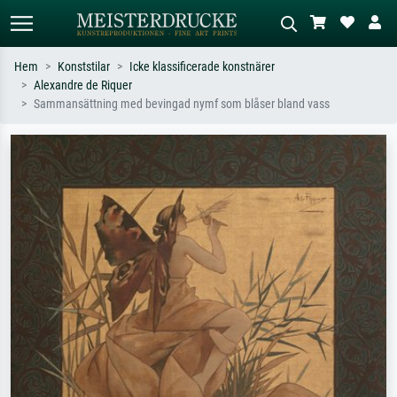
Hem
Konststilar
Icke klassificerade konstnärer
Alexandre de Riquer
Standardsök
AI-bildsökning
Sammansättning med bevingad nymf som blåser bland vass
Sök efter konstnär, titel eller stil –
Beskriv scenen – t.ex. grön äng,
t.ex. Monet, Stjärnenatt,
abstrakt med mycket rött, mörk
impressionism, Hokusai-våg, naken.
oljemålning, stående naken bredvid ett
träd.