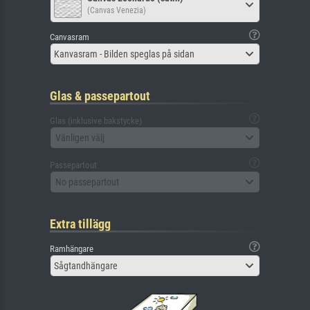
(Canvas Venezia)
Canvasram
Kanvasram - Bilden speglas på sidan
Glas & passepartout
Glas (inklusive bakstycke)
Vänligen välj
Passepartout
No passepartout
Extra tillägg
Ramhängare
Sågtandhängare