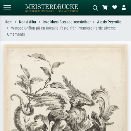
Hem
Konststilar
Icke klassificerade konstnärer
Alexis Peyrotte
Winged Griffon på en Rocaille -fäste, från Premiere Partie Diverse
Standardsök
AI-bildsökning
Ornements
Sök efter konstnär, titel eller stil –
Beskriv scenen – t.ex. grön äng,
t.ex. Monet, Stjärnenatt,
abstrakt med mycket rött, mörk
impressionism, Hokusai-våg, naken.
oljemålning, stående naken bredvid ett
träd.