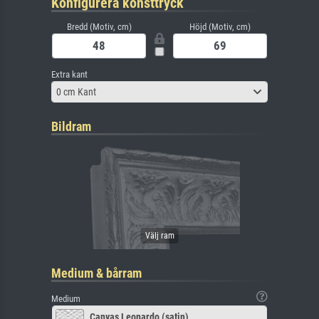
Konfigurera konsttryck
Bredd (Motiv, cm)
Höjd (Motiv, cm)
Extra kant
0 cm Kant
Bildram
Medium & bårram
Medium
Canvas Leonardo (satin)