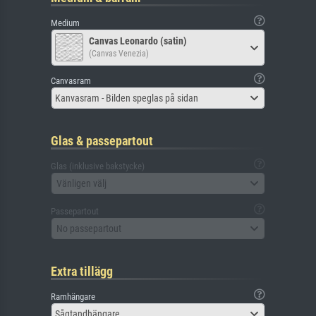
Medium
Canvas Leonardo (satin)
(Canvas Venezia)
Canvasram
Kanvasram - Bilden speglas på sidan
Glas & passepartout
Glas (inklusive bakstycke)
Vänligen välj
Passepartout
No passepartout
Extra tillägg
Ramhängare
Sågtandhängare