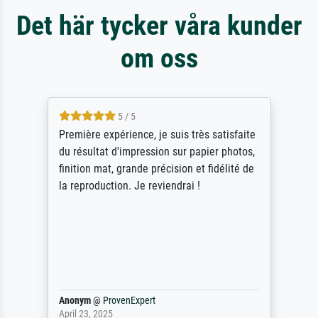
Det här tycker våra kunder
om oss
4.5 / 5
ik beoordeel Meisterdrucke zeer positief.
Door de 69505 beschikbare kunstenaars
scrollen is echter onbegonnen werk (na
stoppen begint het weer van voor af aan).
Als er naar een bepaalde kunstenaar
gevraagd wordt krijg je ook een aantal
werken van andere wat het onoverzichtelijk
maakt (bvb zoek Ros = ook Rops, Rose etc).
Waarom duidt u ...
philip
@
ProvenExpert
September 23, 2025