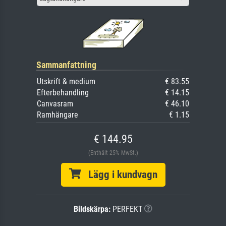
Sammanfattning
Utskrift & medium
€ 83.55
Efterbehandling
€ 14.15
Canvasram
€ 46.10
Ramhängare
€ 1.15
€ 144.95
(Enthält 25% MwSt.)
Lägg i kundvagn
Bildskärpa:
PERFEKT