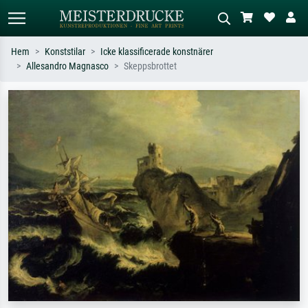
Hem
Konststilar
Icke klassificerade konstnärer
Allesandro Magnasco
Skeppsbrottet
Standardsök
AI-bildsökning
Sök efter konstnär, titel eller stil –
Beskriv scenen – t.ex. grön äng,
t.ex. Monet, Stjärnenatt,
abstrakt med mycket rött, mörk
impressionism, Hokusai-våg, naken.
oljemålning, stående naken bredvid ett
träd.