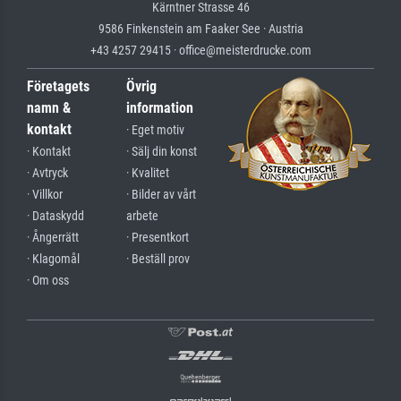
Kärntner Strasse 46
9586 Finkenstein am Faaker See · Austria
+43 4257 29415 · office@meisterdrucke.com
Företagets
Övrig
namn &
information
kontakt
· Eget motiv
· Kontakt
· Sälj din konst
· Avtryck
· Kvalitet
· Villkor
· Bilder av vårt
· Dataskydd
arbete
· Ångerrätt
· Presentkort
· Klagomål
· Beställ prov
· Om oss