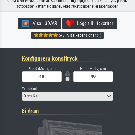
Utsikt över Neuss · Andreas Achenbach. Tillgängligt som ett konsttryck på duk,
fotopapper, vattenfärgspanel, obestruket papper eller japanpapper.
Visa i 3D/AR
Lägg till i favoriter
5/5 · Visa Recensioner (1)
Konfigurera konsttryck
Bredd (Motiv, cm)
Höjd (Motiv, cm)
Extra kant
0 cm Kant
Bildram