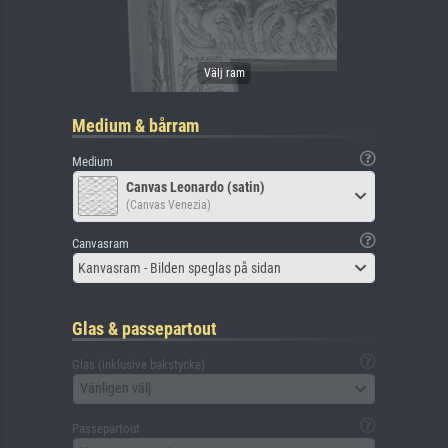
Medium & bårram
Medium
Canvas Leonardo (satin)
(Canvas Venezia)
Canvasram
Kanvasram - Bilden speglas på sidan
Glas & passepartout
Glas (inklusive bakstycke)
Vänligen välj
Passepartout