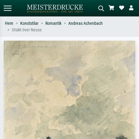
Hem
Konststilar
Romantik
Andreas Achenbach
Utsikt över Neuss
Standardsök
AI-bildsökning
Sök efter konstnär, titel eller stil –
Beskriv scenen – t.ex. grön äng,
t.ex. Monet, Stjärnenatt,
abstrakt med mycket rött, mörk
impressionism, Hokusai-våg, naken.
oljemålning, stående naken bredvid ett
träd.