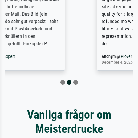
site advertising giclee print quality. The
quality for a large print was atrocious. They
refunded me when I sent pictures of the
blurry print vs. a Wikipedia commons
representation. They stated they couldn't
do ...
Anonym
@
ProvenExpert
December 4, 2025
Vanliga frågor om
Meisterdrucke