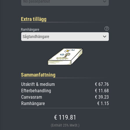
No passepartout
Extra tillägg
Ramhängare
Sågtandhängare
Sammanfattning
Utskrift & medium
€ 67.76
Efterbehandling
€ 11.68
Canvasram
€ 39.23
Ramhängare
€ 1.15
€ 119.81
(Enthält 25% MwSt.)