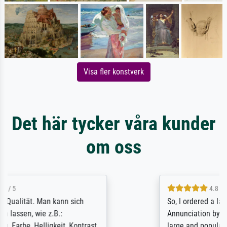
Visa fler konstverk
Det här tycker våra kunder
om oss
4.8 / 5
So, I ordered a large print of The
Annunciation by Fra Angelico from a very
large and popular American "art/poster"