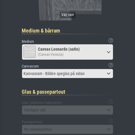
Medium & bårram
Medium
Canvas Leonardo (satin)
(Canvas Venezia)
Canvasram
Kanvasram - Bilden speglas på sidan
Glas & passepartout
Glas (inklusive bakstycke)
Vänligen välj
Passepartout
No passepartout