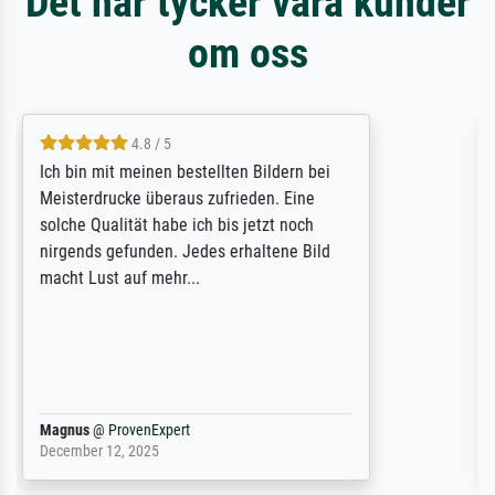
Det här tycker våra kunder
om oss
5 / 5
Rundum positive Erfahrung. Die Ausführung
des Auftrags hat eine Weile gedauert, die
angekündigte Lieferzeit wurde aber
letztlich sogar etwas unterschritten. Die
Qualität des Papiers und des Drucks
(Farben, Details usw.) ist nicht nur gut,
sondern hervorragend. Selbst ein Druck ist
damit ein Kunstwerk im eigenen Sinne.
Definitiv den Pre...
Dr.
@
ProvenExpert
February 3, 2026