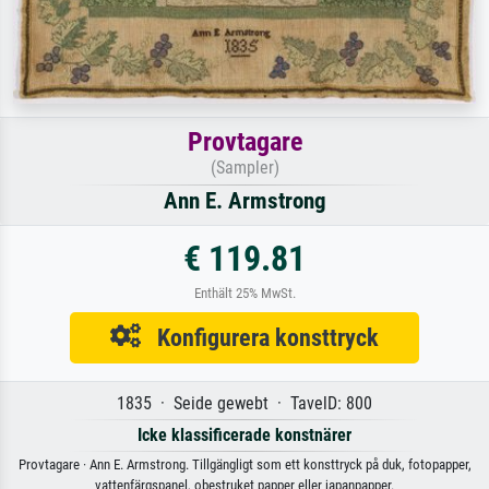
Provtagare
(Sampler)
Ann E. Armstrong
€ 119.81
Enthält 25% MwSt.
Konfigurera konsttryck
1835 · Seide gewebt · TavelD: 800
Icke klassificerade konstnärer
Provtagare · Ann E. Armstrong. Tillgängligt som ett konsttryck på duk, fotopapper,
vattenfärgspanel, obestruket papper eller japanpapper.