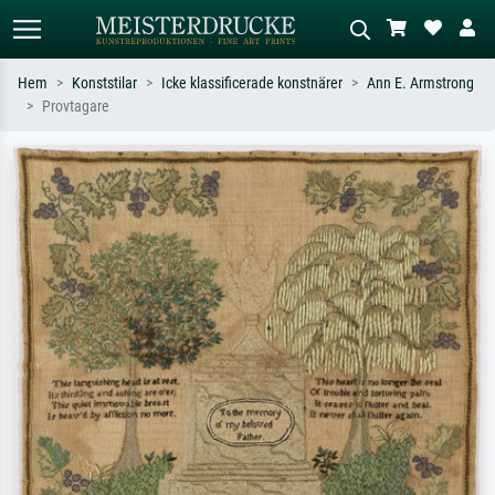
Hem
Konststilar
Icke klassificerade konstnärer
Ann E. Armstrong
Provtagare
Standardsök
AI-bildsökning
Sök efter konstnär, titel eller stil –
Beskriv scenen – t.ex. grön äng,
t.ex. Monet, Stjärnenatt,
abstrakt med mycket rött, mörk
impressionism, Hokusai-våg, naken.
oljemålning, stående naken bredvid ett
träd.