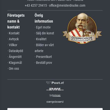
+43 4257 29415 · office@meisterdrucke.com
Företagets
Övrig
namn &
information
kontakt
· Eget motiv
· Kontakt
· Sälj din konst
· Avtryck
· Kvalitet
· Villkor
· Bilder av vårt
· Dataskydd
arbete
· Ångerrätt
· Presentkort
· Klagomål
· Beställ prov
· Om oss