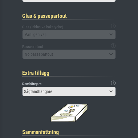
Glas & passepartout
Glas (inklusive bakstycke)
Vänligen välj
Passepartout
No passepartout
Extra tillägg
Ramhängare
Sågtandhängare
Sammanfattning