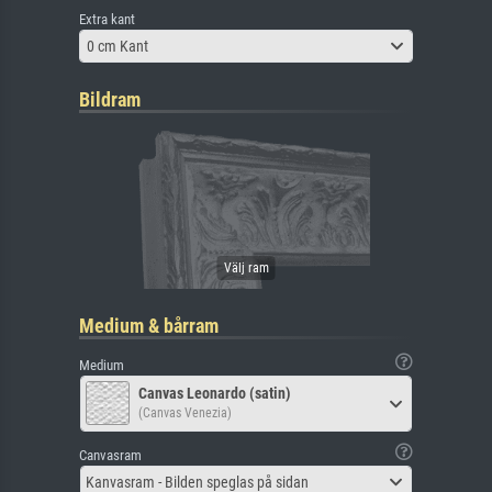
Extra kant
0 cm Kant
Bildram
Medium & bårram
Medium
Canvas Leonardo (satin)
(Canvas Venezia)
Canvasram
Kanvasram - Bilden speglas på sidan