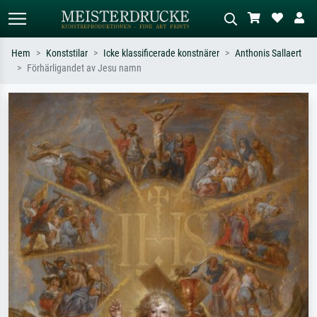
Hem
Konststilar
Icke klassificerade konstnärer
Anthonis Sallaert
Förhärligandet av Jesu namn
Standardsök
AI-bildsökning
Sök efter konstnär, titel eller stil –
Beskriv scenen – t.ex. grön äng,
t.ex. Monet, Stjärnenatt,
abstrakt med mycket rött, mörk
impressionism, Hokusai-våg, naken.
oljemålning, stående naken bredvid ett
träd.