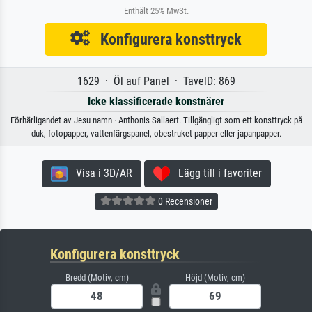
Enthält 25% MwSt.
Konfigurera konsttryck
1629 · Öl auf Panel · TavelD: 869
Icke klassificerade konstnärer
Förhärligandet av Jesu namn · Anthonis Sallaert. Tillgängligt som ett konsttryck på
duk, fotopapper, vattenfärgspanel, obestruket papper eller japanpapper.
Visa i 3D/AR
Lägg till i favoriter
0 Recensioner
Konfigurera konsttryck
Bredd (Motiv, cm)
Höjd (Motiv, cm)