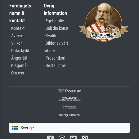
Företagets
Övrig
namn &
information
kontakt
· Eget motiv
· Kontakt
· Sälj din konst
· Avtryck
· Kvalitet
· Villkor
· Bilder av vårt
· Dataskydd
arbete
· Ångerrätt
· Presentkort
· Klagomål
· Beställ prov
· Om oss
Sverige