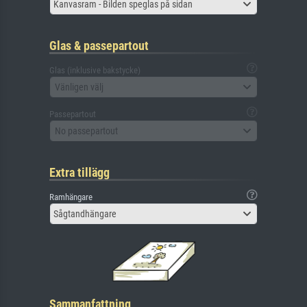
Kanvasram - Bilden speglas på sidan
Glas & passepartout
Glas (inklusive bakstycke)
Vänligen välj
Passepartout
No passepartout
Extra tillägg
Ramhängare
Sågtandhängare
Sammanfattning