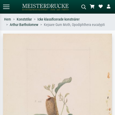
Hem
Konststilar
Icke klassificerade konstnärer
Arthur Bartholomew
Kejsare Gum Moth, Opodiphthera eucalypti
Standardsök
AI-bildsökning
Sök efter konstnär, titel eller stil –
Beskriv scenen – t.ex. grön äng,
t.ex. Monet, Stjärnenatt,
abstrakt med mycket rött, mörk
impressionism, Hokusai-våg, naken.
oljemålning, stående naken bredvid ett
träd.