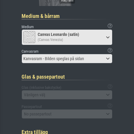
Medium & bårram
Medium
Canvas Leonardo (satin)
(Canvas Venezia)
Canvasram
Kanvasram - Bilden speglas på sidan
Glas & passepartout
Glas (inklusive bakstycke)
Vänligen välj
Passepartout
No passepartout
Extra tillägg