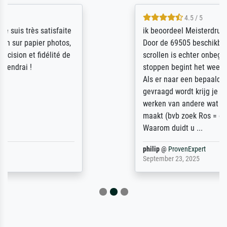
4.5 / 5
ik beoordeel Meisterdrucke zeer positief.
Door de 69505 beschikbare kunstenaars
scrollen is echter onbegonnen werk (na
stoppen begint het weer van voor af aan).
Als er naar een bepaalde kunstenaar
gevraagd wordt krijg je ook een aantal
werken van andere wat het onoverzichtelijk
maakt (bvb zoek Ros = ook Rops, Rose etc).
Waarom duidt u ...
philip
@
ProvenExpert
September 23, 2025