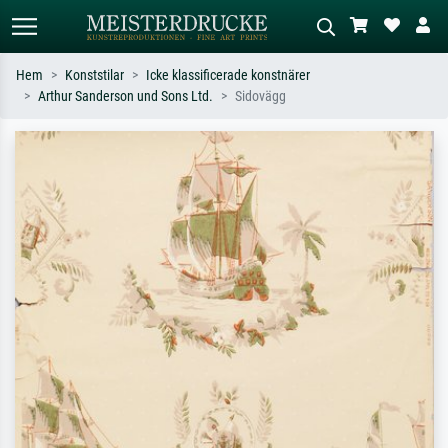
Hem
Konststilar
Icke klassificerade konstnärer
Arthur Sanderson und Sons Ltd.
Sidovägg
Standardsök
AI-bildsökning
Sök efter konstnär, titel eller stil –
Beskriv scenen – t.ex. grön äng,
t.ex. Monet, Stjärnenatt,
abstrakt med mycket rött, mörk
impressionism, Hokusai-våg, naken.
oljemålning, stående naken bredvid ett
träd.