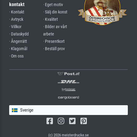
kontakt
· Eget motiv
· Kontakt
· Sälj din konst
· Avtryck
· Kvalitet
· Villkor
· Bilder av vårt
· Dataskydd
arbete
· Ångerrätt
· Presentkort
· Klagomål
· Beställ prov
· Om oss
Sverige
(c) 2026 meisterdrucke.se