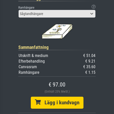
Ramhängare
Sågtandhängare
Sammanfattning
Utskrift & medium
€ 51.04
Efterbehandling
€ 9.21
Canvasram
€ 35.60
Ramhängare
€ 1.15
€ 97.00
(Enthält 25% MwSt.)
Lägg i kundvagn