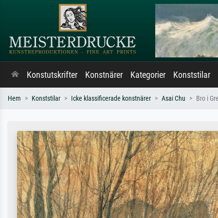
Konstutskrifter
Konstnärer
Kategorier
Konststilar
Hem
Konststilar
Icke klassificerade konstnärer
Asai Chu
Bro i Gr