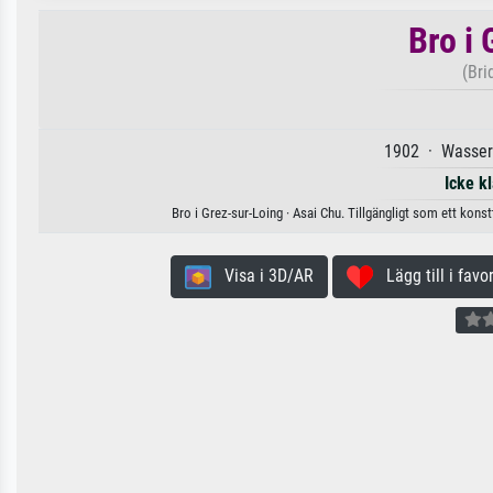
Bro i
(Bri
1902 · Wasserf
Icke k
Bro i Grez-sur-Loing · Asai Chu. Tillgängligt som ett kons
Visa i 3D/AR
Lägg till i favor