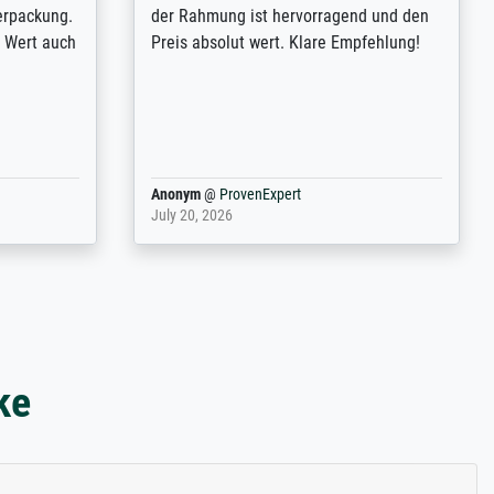
altene Bild
die Art der Hängung selbst bestimmen
kann hat find ich positiv.
Harald
@
ProvenExpert
April 9, 2025
ke