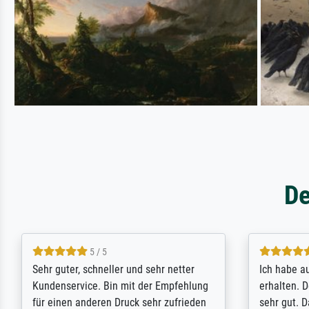
De
4.4 / 5
Das Ergebnis sieht hervorragend aus.
I search th
Der telefonische Service hat mir
luck Meiste
geholfen, ein paar Fragen schnell zu
matters - i