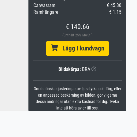
Canvasram
€ 45.30
Ramhängare
€ 1.15
€ 140.66
(Enthält 25% MwSt.)
Lägg i kundvagn
Bildskärpa:
BRA
Om du önskar justeringar av ljusstyrka och färg, eller
en anpassad beskärning av bilden, gör vi gärna
dessa ändringar utan extra kostnad för dig. Tveka
inte att höra av er till oss.