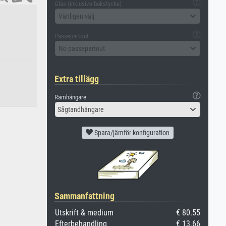
Glas (inklusive bakstycke)
Vänligen välj
Passepartout
No passepartout
Extra tillägg
Ramhängare
Sågtandhängare
Spara/jämför konfiguration
Sammanfattning
Utskrift & medium
€ 80.55
Efterbehandling
€ 13.66