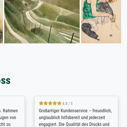
oss
5 / 5
 Bildern bei
Vor allem hat mich die Qualität des
den. Eine
Drucks begeistert! Dass man die
etzt noch
Möglichkeit zur Rahmenauswahl hat und