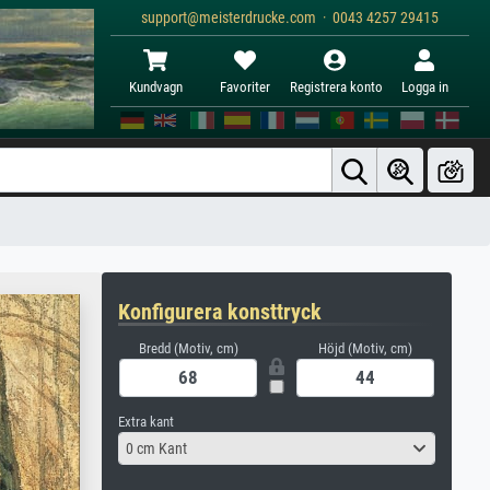
support@meisterdrucke.com · 0043 4257 29415
Kundvagn
Favoriter
Registrera konto
Logga in
Konfigurera konsttryck
Bredd (Motiv, cm)
Höjd (Motiv, cm)
Extra kant
0 cm Kant