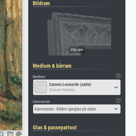
Bildram
Medium & bårram
Medium
Canvas Leonardo (satin)
(Canvas Venezia)
Canvasram
Kanvasram - Bilden speglas på sidan
Glas & passepartout