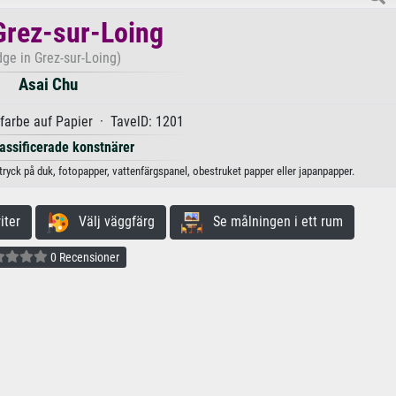
 Grez-sur-Loing
dge in Grez-sur-Loing)
Asai Chu
arbe auf Papier · TavelD: 1201
lassificerade konstnärer
ttryck på duk, fotopapper, vattenfärgspanel, obestruket papper eller japanpapper.
iter
Välj väggfärg
Se målningen i ett rum
0 Recensioner