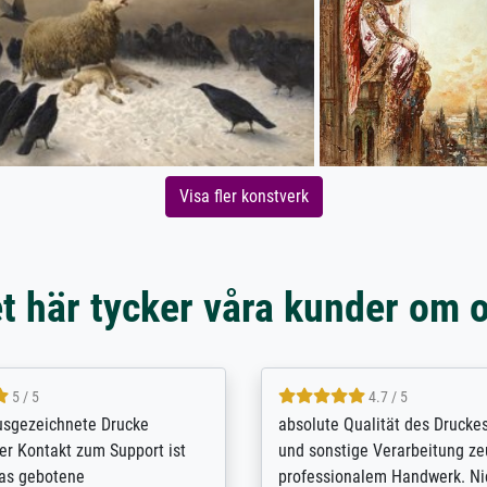
Visa fler konstverk
t här tycker våra kunder om 
5 / 5
4.8 / 5
e Internet and found to my
Ich bin mit meinen bestellten
drucke. Excellent in all
Meisterdrucke überaus zufrie
n kommunikation, service,
solche Qualität habe ich bis j