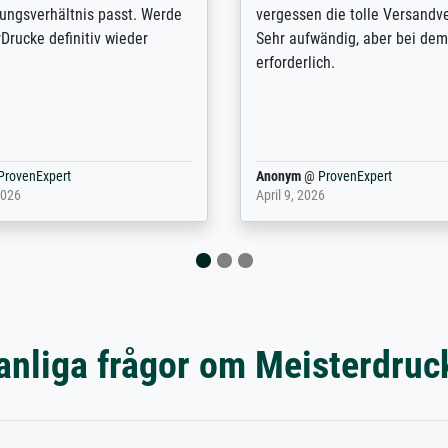
 delivery, we are delighted,
nirgends gefunden. Jedes erh
so much!
macht Lust auf mehr...
@
ProvenExpert
Magnus
@
ProvenExpert
 2025
December 12, 2025
anliga frågor om Meisterdruc