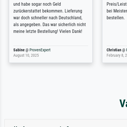
klären. Rundum ist Meisterdrucke sehr
product and
zu empfehlen. Zukünftig werde ich
thank you 
bestimmt wieder darauf zurückkommen.
Bojan
@
ProvenExpert
Margrethe
November 9, 2025
December 2,
V