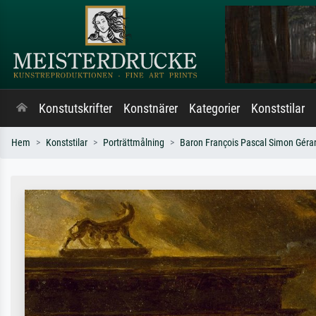
Konstutskrifter
Konstnärer
Kategorier
Konststilar
Hem
Konststilar
Porträttmålning
Baron François Pascal Simon Géra