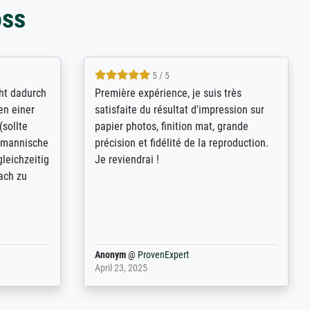
oss
4.8 / 5
kann sich
Qualité absolument irréprochable.
.B.:
Extraordinaire diversité des thèmes
keit,
abordés et personnalisation des
freundliche
demandes (recadrage, réajustement des
ild (ein
couleurs). Relation clientèle parfaite.
rpackt -
Transport, réception sans aucun
stikdeckeln
problème. Merci à toute l'équipe ! Hervé
in den
 der P...
Anonym
@
ProvenExpert
March 31, 2025