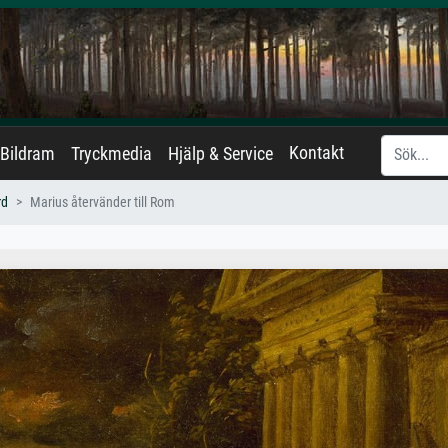
Kontakt
Bildram
Tryckmedia
Hjälp & Service
rd
Marius återvänder till Rom