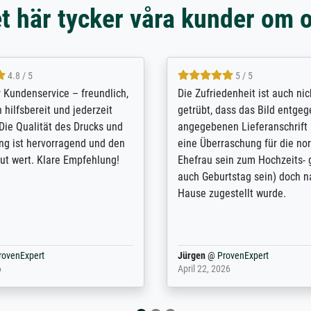
t här tycker våra kunder om 
5 / 5
4.8 / 5
innerungsbuch mit der
Hervorragende Qualität. Man 
eines Großvaters aus dem 1.
vieles anpassen lassen, wie z
enötigte ich ein
Randentfernung, Farbe, Hellig
lles Bild. Das habe ich bei
Kontrast und Weiteres. Sehr 
nden. Bei der Auswahl der
Kontaktperson per Mail. Das B
-Qualität wurde ich sehr gut
Kunstdruck) wurde sehr gut ve
 beraten. Der Versand mit
sehr starke Papprolle mit Pla
ppe war perfekt. Ich bin sehr
und innen mit Papierknüllern 
und empfehle Sie gerne
Zwischenräumen gefüllt. Einzig
en ...
ovenExpert
Anonym
@
ProvenExpert
 2026
August 12, 2025