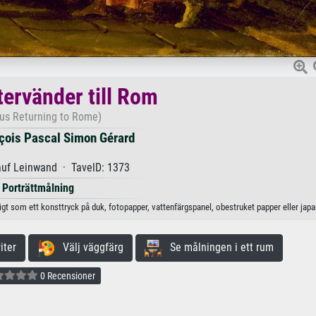
tervänder till Rom
us Returning to Rome)
çois Pascal Simon Gérard
auf Leinwand · TavelD: 1373
Porträttmålning
igt som ett konsttryck på duk, fotopapper, vattenfärgspanel, obestruket papper eller jap
iter
Välj väggfärg
Se målningen i ett rum
0 Recensioner