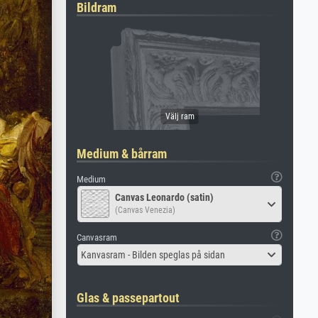
Bildram
Medium & bårram
Medium
Canvas Leonardo (satin)
(Canvas Venezia)
Canvasram
Kanvasram - Bilden speglas på sidan
Glas & passepartout