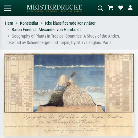
Hem
Konststilar
Icke klassificerade konstnärer
Baron Friedrich Alexander von Humboldt
Standardsök
AI-bildsökning
Geography of Plants in Tropical Countries, A Study of the Andes,
tecknad av Schoenberger und Turpin, tryckt av Langlois, Paris
Sök efter konstnär, titel eller stil –
Beskriv scenen – t.ex. grön äng,
t.ex. Monet, Stjärnenatt,
abstrakt med mycket rött, mörk
impressionism, Hokusai-våg, naken.
oljemålning, stående naken bredvid ett
träd.