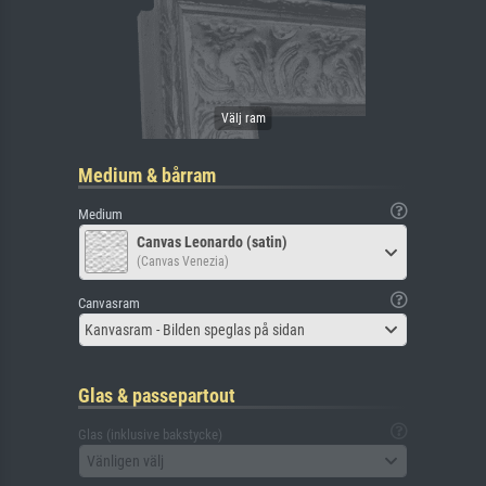
Medium & bårram
Medium
Canvas Leonardo (satin)
(Canvas Venezia)
Canvasram
Kanvasram - Bilden speglas på sidan
Glas & passepartout
Glas (inklusive bakstycke)
Vänligen välj