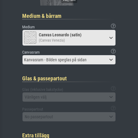
Medium & bårram
Medium
Canvas Leonardo (satin)
(Canvas Venezia)
Canvasram
Kanvasram - Bilden speglas på sidan
Glas & passepartout
Glas (inklusive bakstycke)
Vänligen välj
Passepartout
No passepartout
Extra tillägg