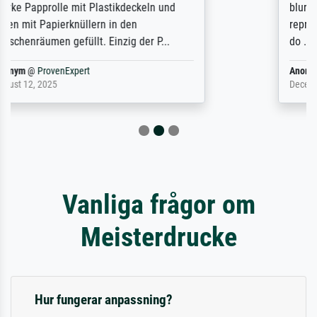
blurry print vs. a Wikipedia commons
representation. They stated they couldn't
do ...
Anonym
@
ProvenExpert
December 4, 2025
Vanliga frågor om
Meisterdrucke
Hur fungerar anpassning?