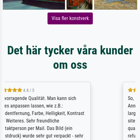
Visa fler konstverk
Det här tycker våra kunder
om oss
4.8 / 5
So, I ordered a large print of The
Annunciation by Fra Angelico from a very
large and popular American "art/poster"
site advertising giclee print quality. The
quality for a large print was atrocious. They
refunded me when I sent pictures of the