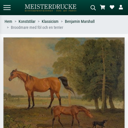
Hem
Konststilar
Klassicism
Benjamin Marshall
Broodmare med föl och en terrier
Standardsök
AI-bildsökning
Sök efter konstnär, titel eller stil –
Beskriv scenen – t.ex. grön äng,
t.ex. Monet, Stjärnenatt,
abstrakt med mycket rött, mörk
impressionism, Hokusai-våg, naken.
oljemålning, stående naken bredvid ett
träd.