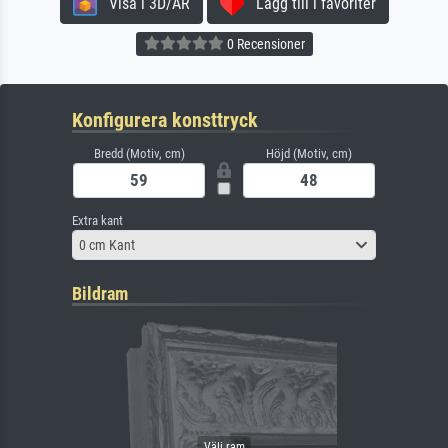
Visa i 3D/AR
Lägg till i favoriter
0 Recensioner
Konfigurera konsttryck
Bredd (Motiv, cm)
Höjd (Motiv, cm)
Extra kant
0 cm Kant
Bildram