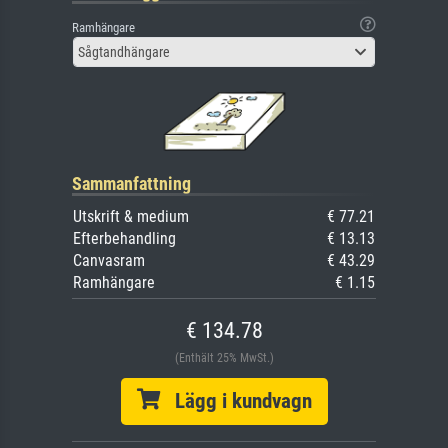
Ramhängare
Sågtandhängare
Sammanfattning
Utskrift & medium
€ 77.21
Efterbehandling
€ 13.13
Canvasram
€ 43.29
Ramhängare
€ 1.15
€ 134.78
(Enthält 25% MwSt.)
Lägg i kundvagn