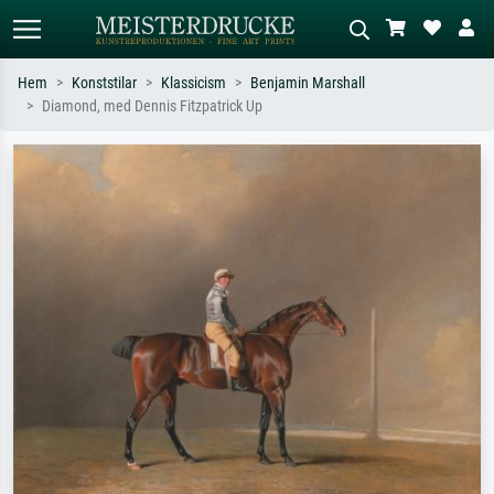
Hem
Konststilar
Klassicism
Benjamin Marshall
Diamond, med Dennis Fitzpatrick Up
Standardsök
AI-bildsökning
Sök efter konstnär, titel eller stil –
Beskriv scenen – t.ex. grön äng,
t.ex. Monet, Stjärnenatt,
abstrakt med mycket rött, mörk
impressionism, Hokusai-våg, naken.
oljemålning, stående naken bredvid ett
träd.