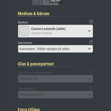
Medium & bårram
Medium
Canvas Leonardo (satin)
(Canvas Venezia)
Canvasram
Kanvasram - Bilden speglas på sidan
Glas & passepartout
Glas (inklusive bakstycke)
Vänligen välj
Passepartout
No passepartout
Extra tillägg