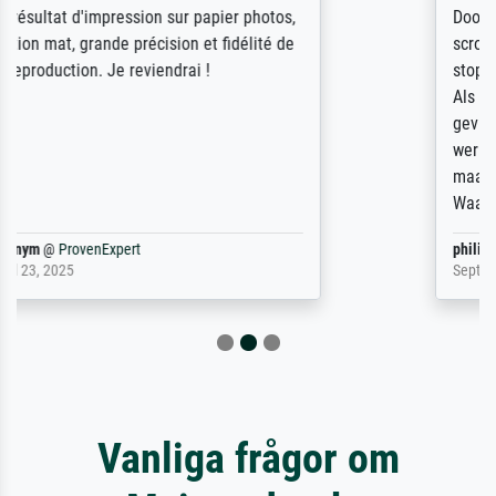
Door de 69505 beschikbare kunstenaars
scrollen is echter onbegonnen werk (na
stoppen begint het weer van voor af aan).
Als er naar een bepaalde kunstenaar
gevraagd wordt krijg je ook een aantal
werken van andere wat het onoverzichtelijk
maakt (bvb zoek Ros = ook Rops, Rose etc).
Waarom duidt u ...
philip
@
ProvenExpert
September 23, 2025
Vanliga frågor om