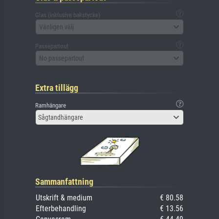
Glas (inklusive bakstycke)
Vänligen välj
Passepartout
No passepartout
Extra tillägg
Ramhängare
Sågtandhängare
Sammanfattning
Utskrift & medium
€ 80.58
Efterbehandling
€ 13.56