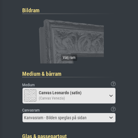
Bildram
Medium & bårram
Medium
Canvas Leonardo (satin)
(Canvas Venezia)
Canvasram
Kanvasram - Bilden speglas på sidan
Glas & passepartout