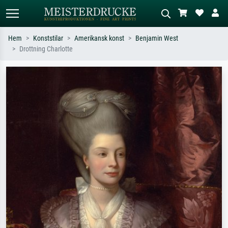
Hem
Konststilar
Amerikansk konst
Benjamin West
Drottning Charlotte
Standardsök
AI-bildsökning
Sök efter konstnär, titel eller stil –
Beskriv scenen – t.ex. grön äng,
t.ex. Monet, Stjärnenatt,
abstrakt med mycket rött, mörk
impressionism, Hokusai-våg, naken.
oljemålning, stående naken bredvid ett
träd.