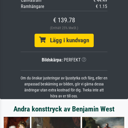
Canvasram
€ 44.49
Ramhängare
€ 1.15
€ 139.78
(Enthält 25% MwSt.)
Lägg i kundvagn
Bildskärpa:
PERFEKT
Om du önskar justeringar av ljusstyrka och färg, eller en
anpassad beskärning av bilden, gör vi gärna dessa
ändringar utan extra kostnad för dig. Tveka inte att
höra av er till oss.
Andra konsttryck av Benjamin West