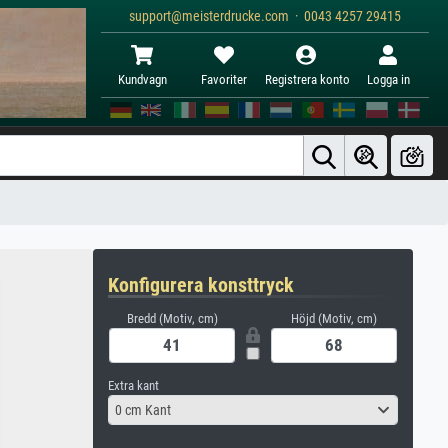
support@meisterdrucke.com · 0043 4257 29415
Kundvagn
Favoriter
Registrera konto
Logga in
Konfigurera konsttryck
Bredd (Motiv, cm)
Höjd (Motiv, cm)
Extra kant
0 cm Kant