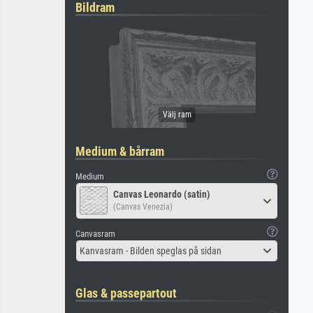
Bildram
Medium & bårram
Medium
Canvas Leonardo (satin)
(Canvas Venezia)
Canvasram
Kanvasram - Bilden speglas på sidan
Glas & passepartout