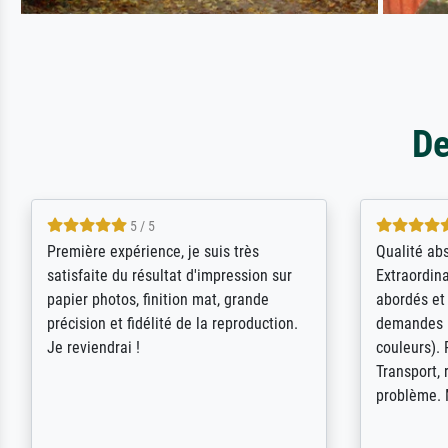
De
4.5 / 5
ik beoordeel Meisterdrucke zeer
Wow....ich 
positief. Door de 69505 beschikbare
erstaunt. 
kunstenaars scrollen is echter
Erwartunge
onbegonnen werk (na stoppen begint
der Ablauf
het weer van voor af aan). Als er naar
Komplimen
een bepaalde kunstenaar gevraagd
wordt krijg je ook een aantal werken van
andere wat het onoverzichtelijk maakt
(bvb zoek Ros = ook Rops, Rose etc).