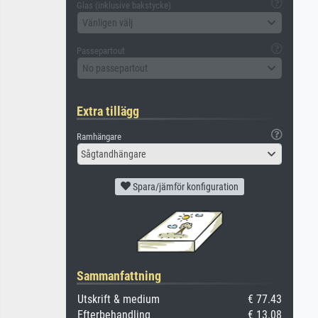
Glas (inklusive bakstycke)
Vänligen välj
Passepartout
No passepartout
Extra tillägg
Ramhängare
Sågtandhängare
Spara/jämför konfiguration
Sammanfattning
Utskrift & medium
€ 77.43
Efterbehandling
€ 13.08