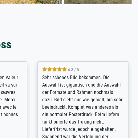
oss
4.8 / 5
bsoluut
So, I ordered a large print of The
ingstijd
Annunciation by Fra Angelico from a
t
very large and popular American
p de
"art/poster" site advertising giclee print
een
quality. The quality for a large print was
n over wat
atrocious. They refunded me when I sent
ebeuren.
pictures of the blurry print vs. a
Wikipedia commons representation.
They stated they couldn't do ...