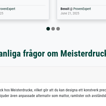
rovenExpert
Anonym
@
ProvenExpert
5
December 12, 2025
anliga frågor om Meisterdruc
ck hos Meisterdrucke, vilket gör att du kan designa ett konstverk preci
uder även anpassade alternativ som mattor, ramlister och avståndslister