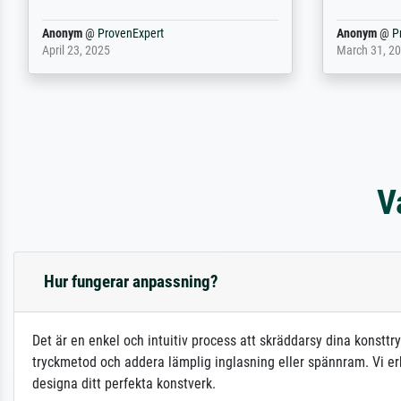
Waarom duidt u ...
philip
@
ProvenExpert
Anonym
@
P
September 23, 2025
April 20, 202
V
Hur fungerar anpassning?
Det är en enkel och intuitiv process att skräddarsy dina konsttry
tryckmetod och addera lämplig inglasning eller spännram. Vi erbj
designa ditt perfekta konstverk.