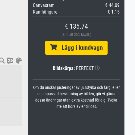
Canvasram
€ 44.09
Ramhängare
€ 1.15
€ 135.74
(Enthält 25% MwSt.)
Lägg i kundvagn
Bildskärpa:
PERFEKT
Om du önskar justeringar av ljusstyrka och färg, eller
en anpassad beskärning av bilden, gör vi gärna
dessa ändringar utan extra kostnad för dig. Tveka
inte att höra av er till oss.