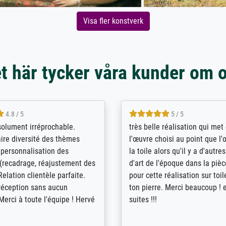
Visa fler konstverk
t här tycker våra kunder om 
5 / 5
4 / 5
bin sehr über die Qualität
De levering door Bpost was a
Diese Drucke haben all´meine
desastreus. De gemelde lever
n übertroffen. Desgleichen
sloeg nergens op. Er werd nie
 der Bestellung. Grosses
aangebeld en niet geleverd o
t.
voorziene dag. Er werd ook g
duidelijke informatie gegeve
er dan met het pakket ging g
Bpost absoluut te mijden