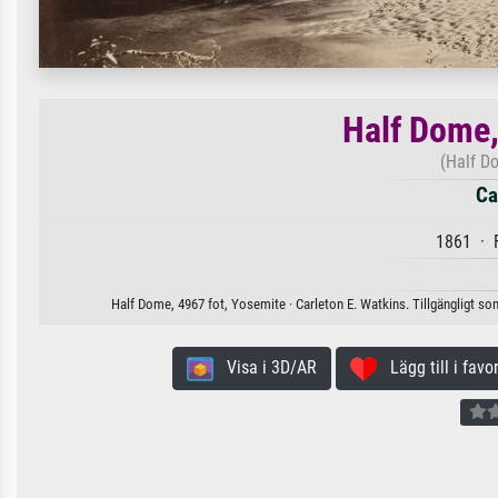
Half Dome,
(Half D
Ca
1861 · F
Half Dome, 4967 fot, Yosemite · Carleton E. Watkins. Tillgängligt so
Visa i 3D/AR
Lägg till i favor