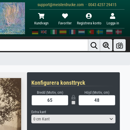
support@meisterdrucke.com · 0043 4257 29415
Kundvagn
Favoriter
Registrera konto
Logga in
Konfigurera konsttryck
Bredd (Motiv, cm)
Höjd (Motiv, cm)
Extra kant
0 cm Kant