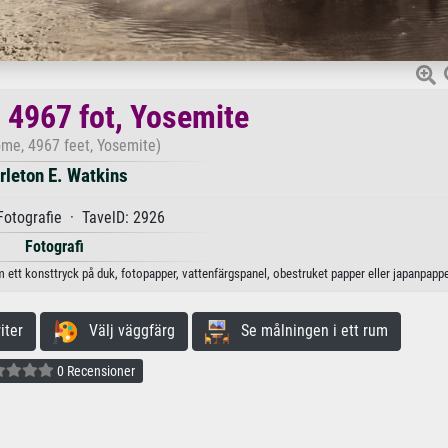
 4967 fot, Yosemite
ome, 4967 feet, Yosemite)
rleton E. Watkins
otografie · TavelD: 2926
Fotografi
m ett konsttryck på duk, fotopapper, vattenfärgspanel, obestruket papper eller japanpappe
iter
Välj väggfärg
Se målningen i ett rum
0 Recensioner