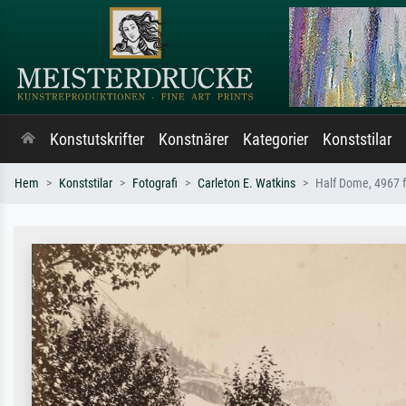
Konstutskrifter
Konstnärer
Kategorier
Konststilar
Hem
Konststilar
Fotografi
Carleton E. Watkins
Half Dome, 4967 f