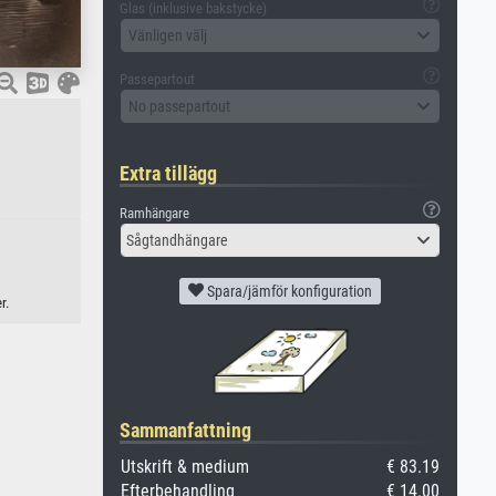
Glas (inklusive bakstycke)
Vänligen välj
Passepartout
No passepartout
Extra tillägg
Ramhängare
Sågtandhängare
Spara/jämför konfiguration
r.
Sammanfattning
Utskrift & medium
€ 83.19
Efterbehandling
€ 14.00