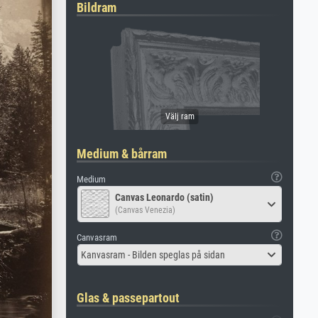
Bildram
Medium & bårram
Medium
Canvas Leonardo (satin)
(Canvas Venezia)
Canvasram
Kanvasram - Bilden speglas på sidan
Glas & passepartout