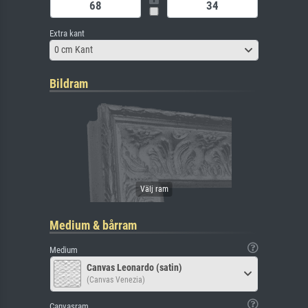
Extra kant
0 cm Kant
Bildram
Medium & bårram
Medium
Canvas Leonardo (satin)
(Canvas Venezia)
Canvasram