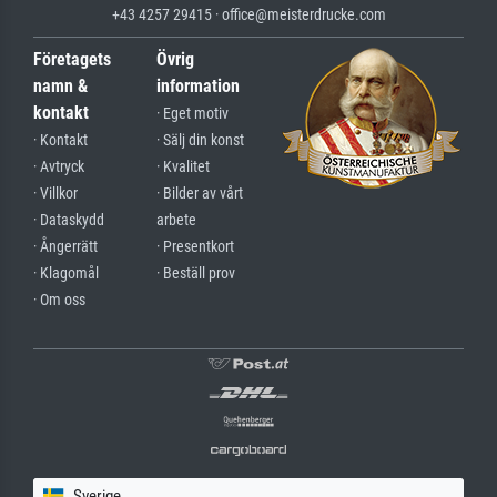
+43 4257 29415 · office@meisterdrucke.com
Företagets
Övrig
namn &
information
kontakt
· Eget motiv
· Kontakt
· Sälj din konst
· Avtryck
· Kvalitet
· Villkor
· Bilder av vårt
· Dataskydd
arbete
· Ångerrätt
· Presentkort
· Klagomål
· Beställ prov
· Om oss
Sverige