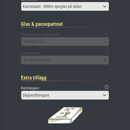
Kanvasram - Bilden speglas på sidan
Glas & passepartout
Glas (inklusive bakstycke)
Vänligen välj
Passepartout
No passepartout
Extra tillägg
Ramhängare
Sågtandhängare