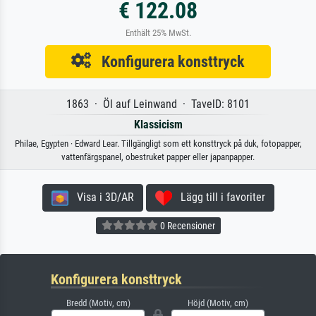
€ 122.08
Enthält 25% MwSt.
Konfigurera konsttryck
1863 · Öl auf Leinwand · TavelD: 8101
Klassicism
Philae, Egypten · Edward Lear. Tillgängligt som ett konsttryck på duk, fotopapper,
vattenfärgspanel, obestruket papper eller japanpapper.
Visa i 3D/AR
Lägg till i favoriter
0 Recensioner
Konfigurera konsttryck
Bredd (Motiv, cm)
Höjd (Motiv, cm)