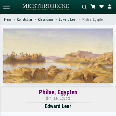
Hem
Konststilar
Klassicism
Edward Lear
Philae, Egypten
Standardsök
AI-bildsökning
Sök efter konstnär, titel eller stil –
Beskriv scenen – t.ex. grön äng,
t.ex. Monet, Stjärnenatt,
abstrakt med mycket rött, mörk
impressionism, Hokusai-våg, naken.
oljemålning, stående naken bredvid ett
träd.
Philae, Egypten
(Philae, Egypt)
Edward Lear