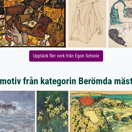
Upptäck fler verk från Egon Schiele
motiv från kategorin Berömda mäs