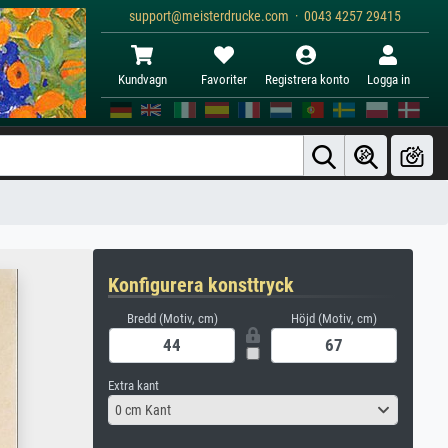
support@meisterdrucke.com · 0043 4257 29415
Kundvagn
Favoriter
Registrera konto
Logga in
Konfigurera konsttryck
Bredd (Motiv, cm)
Höjd (Motiv, cm)
Extra kant
0 cm Kant