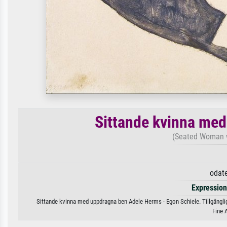
Sittande kvinna me
(Seated Woman w
odat
Expressio
Sittande kvinna med uppdragna ben Adele Herms · Egon Schiele. Tillgänglig
Fine 