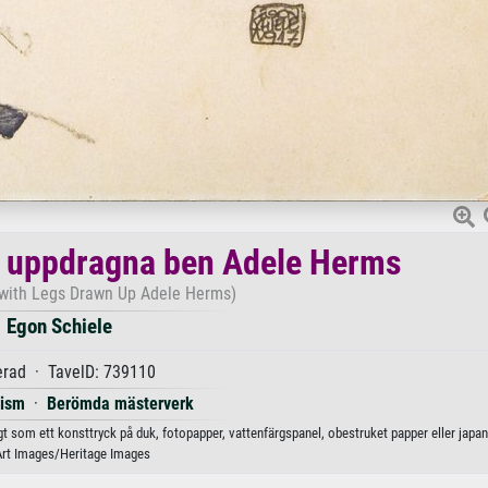
d uppdragna ben Adele Herms
ith Legs Drawn Up Adele Herms)
Egon Schiele
erad · TavelD: 739110
nism
·
Berömda mästerverk
t som ett konsttryck på duk, fotopapper, vattenfärgspanel, obestruket papper eller japa
Art Images/Heritage Images