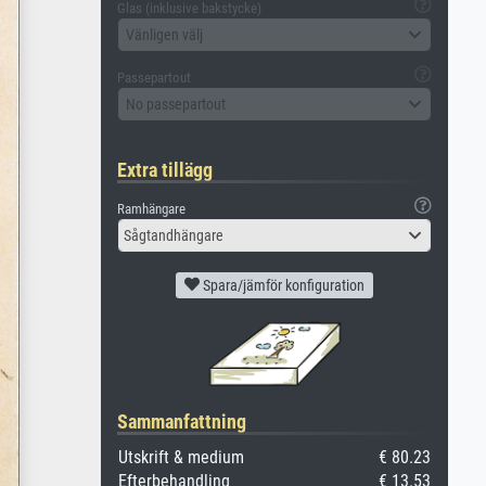
Glas (inklusive bakstycke)
Vänligen välj
Passepartout
No passepartout
Extra tillägg
Ramhängare
Sågtandhängare
Spara/jämför konfiguration
Sammanfattning
Utskrift & medium
€ 80.23
Efterbehandling
€ 13.53