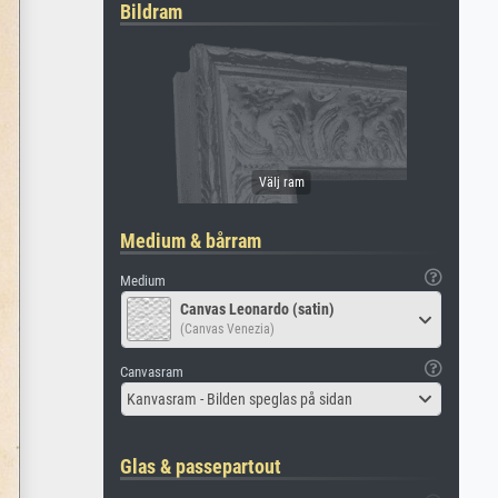
Bildram
Medium & bårram
Medium
Canvas Leonardo (satin)
(Canvas Venezia)
Canvasram
Kanvasram - Bilden speglas på sidan
Glas & passepartout