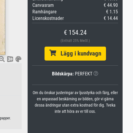
Canvasram
€ 44.90
Ramhängare
€ 1.15
Licenskostnader
€ 14.44
€ 154.24
(Enthält 25% MwSt.)
Lägg i kundvagn
Bildskärpa:
PERFEKT
Om du önskar justeringar av ljusstyrka och färg, eller
en anpassad beskärning av bilden, gör vi gärna
dessa ändringar utan extra kostnad för dig. Tveka
inte att höra av er till oss.
npapper.