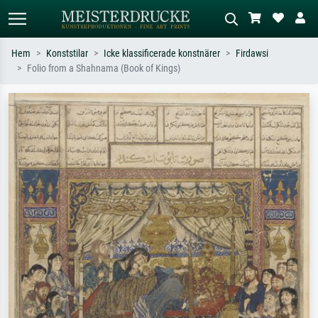
Hem
Konststilar
Icke klassificerade konstnärer
Firdawsi
Folio from a Shahnama (Book of Kings)
Standardsök
AI-bildsökning
Sök efter konstnär, titel eller stil –
Beskriv scenen – t.ex. grön äng,
t.ex. Monet, Stjärnenatt,
abstrakt med mycket rött, mörk
impressionism, Hokusai-våg, naken.
oljemålning, stående naken bredvid ett
träd.