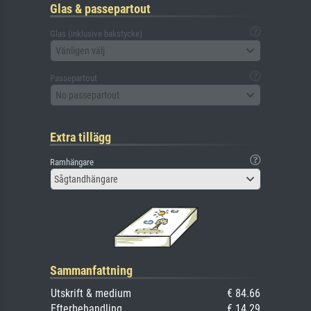
Glas & passepartout
Glas (inklusive bakstycke)
Vänligen välj
Passepartout
No passepartout
Extra tillägg
Ramhängare
Sågtandhängare
Sammanfattning
Utskrift & medium
€ 84.66
Efterbehandling
€ 14.29