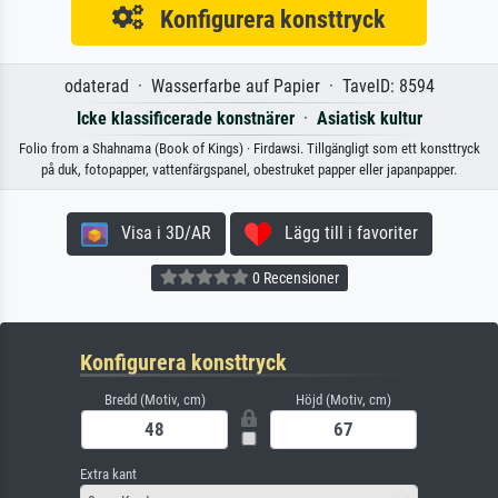
Konfigurera konsttryck
odaterad · Wasserfarbe auf Papier · TavelD: 8594
Icke klassificerade konstnärer
·
Asiatisk kultur
Folio from a Shahnama (Book of Kings) · Firdawsi. Tillgängligt som ett konsttryck
på duk, fotopapper, vattenfärgspanel, obestruket papper eller japanpapper.
Visa i 3D/AR
Lägg till i favoriter
0 Recensioner
Konfigurera konsttryck
Bredd (Motiv, cm)
Höjd (Motiv, cm)
Extra kant