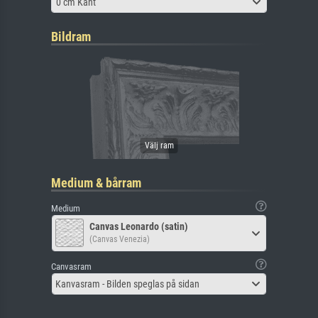
0 cm Kant
Bildram
Medium & bårram
Medium
Canvas Leonardo (satin)
(Canvas Venezia)
Canvasram
Kanvasram - Bilden speglas på sidan