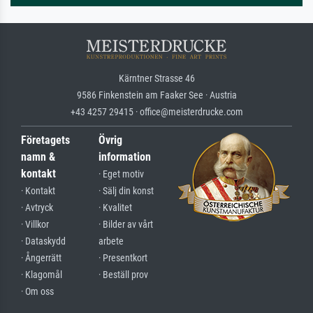
Kärntner Strasse 46
9586 Finkenstein am Faaker See · Austria
+43 4257 29415 · office@meisterdrucke.com
Företagets
Övrig
namn &
information
kontakt
· Eget motiv
· Kontakt
· Sälj din konst
· Avtryck
· Kvalitet
· Villkor
· Bilder av vårt
· Dataskydd
arbete
· Ångerrätt
· Presentkort
· Klagomål
· Beställ prov
· Om oss