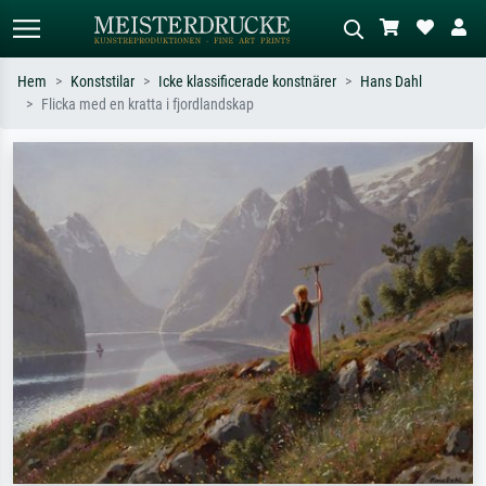
Hem
Konststilar
Icke klassificerade konstnärer
Hans Dahl
Flicka med en kratta i fjordlandskap
Standardsök
AI-bildsökning
Sök efter konstnär, titel eller stil –
Beskriv scenen – t.ex. grön äng,
t.ex. Monet, Stjärnenatt,
abstrakt med mycket rött, mörk
impressionism, Hokusai-våg, naken.
oljemålning, stående naken bredvid ett
träd.