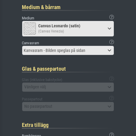
Medium & bårram
Medium
Canvas Leonardo (satin)
(Canvas Venezia)
Canvasram
Kanvasram - Bilden speglas på sidan
Glas & passepartout
Glas (inklusive bakstycke)
Vänligen välj
Passepartout
No passepartout
Extra tillägg
Ramhängare