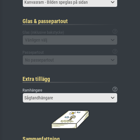
Kanvasram - Bilden speglas på sidan
Glas & passepartout
Glas (inklusive bakstycke)
Vänligen välj
Passepartout
No passepartout
Extra tillägg
Ramhängare
Sågtandhängare
Sammanfattning