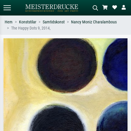
Hem
Konststilar
Samtidskonst
Nancy Moniz Charalambous
The Happy Dots 9, 2014,
Standardsök
AI-bildsökning
Sök efter konstnär, titel eller stil –
Beskriv scenen – t.ex. grön äng,
t.ex. Monet, Stjärnenatt,
abstrakt med mycket rött, mörk
impressionism, Hokusai-våg, naken.
oljemålning, stående naken bredvid ett
träd.