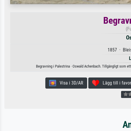
Begravn
(F
O
1857 · Bleis
Begravning i Palestrina · Oswald Achenbach. Tillgängligt som ett
Visa i 3D/AR
Lägg till i favor
An