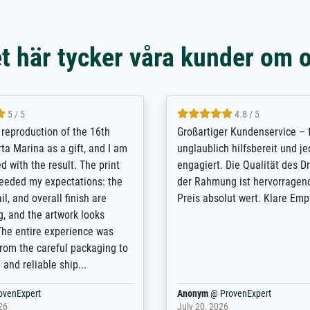
t här tycker våra kunder om 
5 / 5
5 / 5
t Meisterdrucke strives to
Outstanding quality and cus
lients demands, and provides
support. - the quality of the pr
ice on how to obtain the best
excellent and difficult to dist
 the prints requested by the
from the real thing; it will be
e company has a vast
for high-quality art prints fro
of prints to choose from, and
the quality of the framing is e
e excellent service also with
the customisation options for
prints which are not in that
are broad - the customer sup
. Highly recommended!
colleagues are truly super...
rovenExpert
Anonym
@
ProvenExpert
6
January 12, 2026