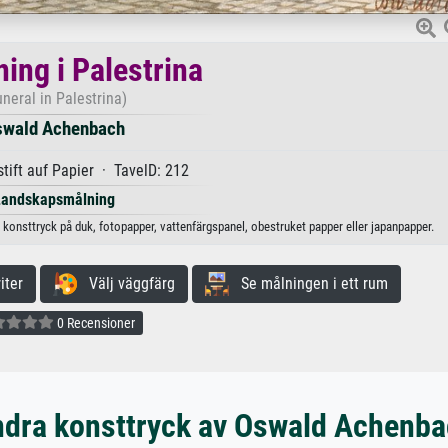
ing i Palestrina
uneral in Palestrina)
swald Achenbach
tift auf Papier · TavelD: 212
Landskapsmålning
 konsttryck på duk, fotopapper, vattenfärgspanel, obestruket papper eller japanpapper.
iter
Välj väggfärg
Se målningen i ett rum
0 Recensioner
dra konsttryck av Oswald Achenb