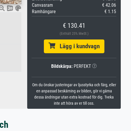
Canvasram
€ 42.06
Ramhängare
€ 1.15
€ 130.41
(Enthält 25% MwSt.)
Lägg i kundvagn
Bildskärpa:
PERFEKT
Om du önskar justeringar av ljusstyrka och färg, eller
en anpassad beskärning av bilden, gör vi gärna
dessa ändringar utan extra kostnad för dig. Tveka
inte att höra av er till oss.
ach