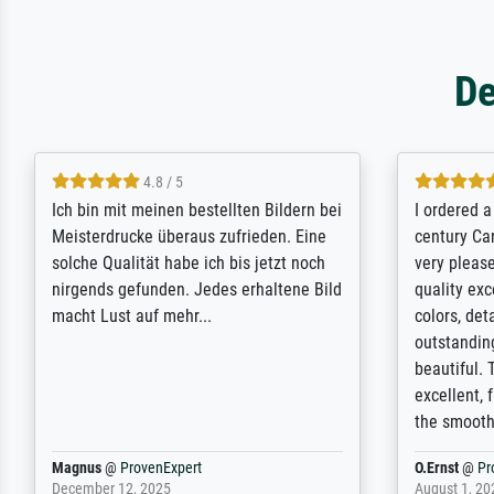
De
5 / 5
Rundum positive Erfahrung. Die
The team a
Ausführung des Auftrags hat eine Weile
meet its c
gedauert, die angekündigte Lieferzeit
expert adv
wurde aber letztlich sogar etwas
results for
unterschritten. Die Qualität des Papiers
client. Th
und des Drucks (Farben, Details usw.) ist
repertoire 
nicht nur gut, sondern hervorragend.
will provid
Selbst ein Druck ist damit ein Kunstwerk
regards to 
im eigenen Sinne. Definitiv den Pre...
repertoire
Dr.
@
ProvenExpert
Anonym
@
P
February 3, 2026
April 22, 202