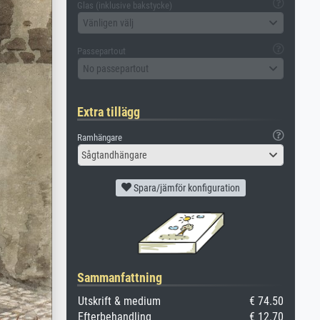
Glas (inklusive bakstycke)
Vänligen välj
Passepartout
No passepartout
Extra tillägg
Ramhängare
Sågtandhängare
Spara/jämför konfiguration
Sammanfattning
Utskrift & medium
€ 74.50
Efterbehandling
€ 12.70