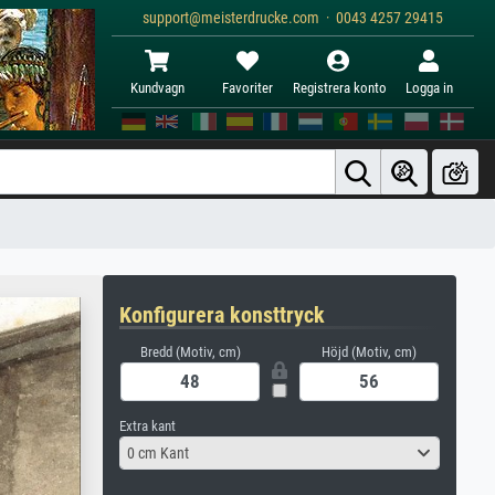
support@meisterdrucke.com · 0043 4257 29415
Kundvagn
Favoriter
Registrera konto
Logga in
Konfigurera konsttryck
Bredd (Motiv, cm)
Höjd (Motiv, cm)
Extra kant
0 cm Kant