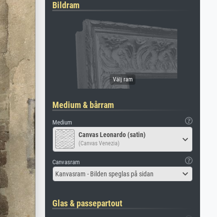
Bildram
Medium & bårram
Medium
Canvas Leonardo (satin)
(Canvas Venezia)
Canvasram
Kanvasram - Bilden speglas på sidan
Glas & passepartout