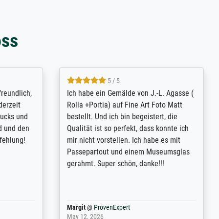
oss
4.8 / 5
tomer
Qualité absolument irréprochable.
inting is
Extraordinaire diversité des thèmes
inguish
abordés et personnalisation des
 my go-to
demandes (recadrage, réajustement des
m now on -
couleurs). Relation clientèle parfaite.
xcellent -
Transport, réception sans aucun
 the work
problème. Merci à toute l'équipe ! Hervé
port
Anonym
@
ProvenExpert
March 31, 2025