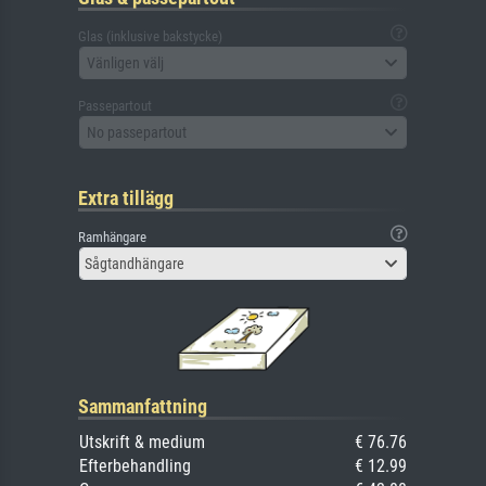
Glas (inklusive bakstycke)
Vänligen välj
Passepartout
No passepartout
Extra tillägg
Ramhängare
Sågtandhängare
Sammanfattning
Utskrift & medium
€ 76.76
Efterbehandling
€ 12.99