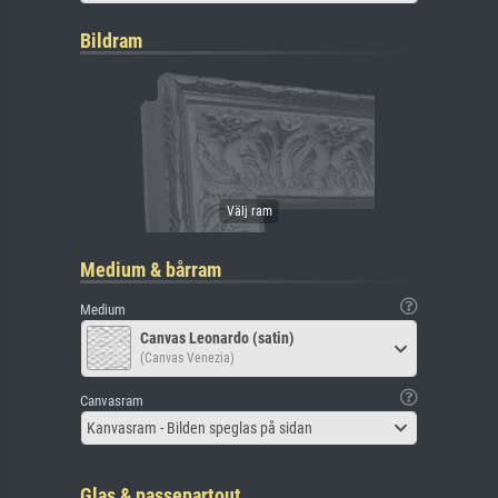
Bildram
Medium & bårram
Medium
Canvas Leonardo (satin)
(Canvas Venezia)
Canvasram
Kanvasram - Bilden speglas på sidan
Glas & passepartout