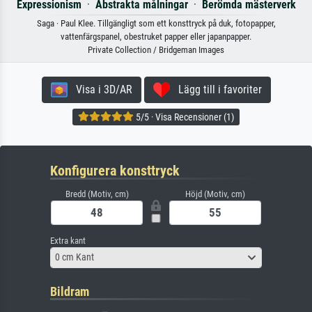
Expressionism
·
Abstrakta målningar
·
Berömda mästerverk
Saga · Paul Klee. Tillgängligt som ett konsttryck på duk, fotopapper,
vattenfärgspanel, obestruket papper eller japanpapper.
Private Collection / Bridgeman Images
Visa i 3D/AR
Lägg till i favoriter
5/5 · Visa Recensioner (1)
Konfigurera konsttryck
Bredd (Motiv, cm)
Höjd (Motiv, cm)
Extra kant
0 cm Kant
Bildram