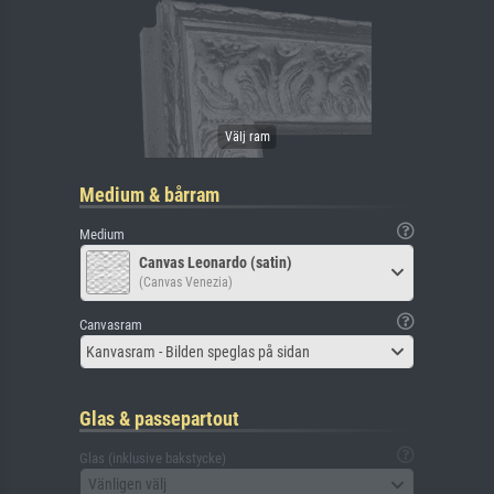
Medium & bårram
Medium
Canvas Leonardo (satin)
(Canvas Venezia)
Canvasram
Kanvasram - Bilden speglas på sidan
Glas & passepartout
Glas (inklusive bakstycke)
Vänligen välj