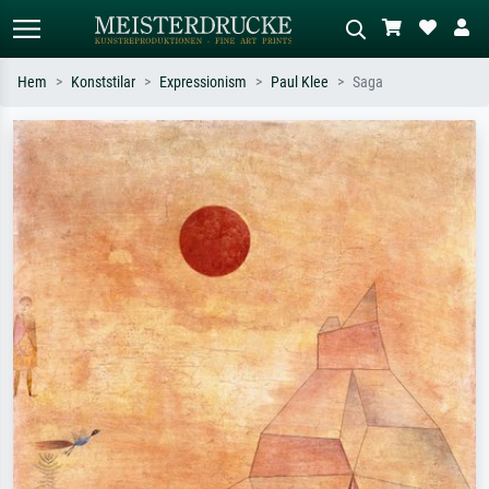
Hem
Konststilar
Expressionism
Paul Klee
Saga
Standardsök
AI-bildsökning
Sök efter konstnär, titel eller stil –
Beskriv scenen – t.ex. grön äng,
t.ex. Monet, Stjärnenatt,
abstrakt med mycket rött, mörk
impressionism, Hokusai-våg, naken.
oljemålning, stående naken bredvid ett
träd.