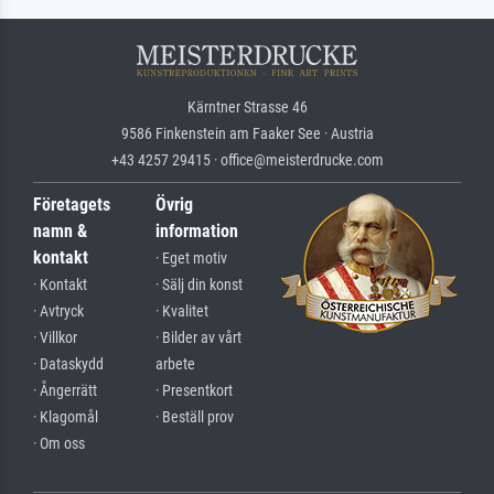
Kärntner Strasse 46
9586 Finkenstein am Faaker See · Austria
+43 4257 29415 · office@meisterdrucke.com
Företagets
Övrig
namn &
information
kontakt
· Eget motiv
· Kontakt
· Sälj din konst
· Avtryck
· Kvalitet
· Villkor
· Bilder av vårt
· Dataskydd
arbete
· Ångerrätt
· Presentkort
· Klagomål
· Beställ prov
· Om oss