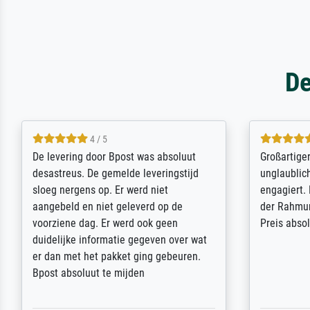
De
5 / 5
Sehr gute Qualität des Leinwanddrucks
Für ein Er
und des Rahmens! Unser Bild wurde
Feldpost m
sehr sorgfältig und sicher verpackt, so
Weltkrieg b
dass es unbeschadet bei uns ankam. Es
ausdrucksvo
wird nicht unser letzter Meisterdruck
Ihnen gefu
sein. Vielen Dank!
Fotopapier
am Telefon
stabiler Pa
zufrieden 
weiter. Viel