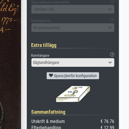
Glas (inklusive bakstycke)
Vänligen välj
Passepartout
No passepartout
Extra tillägg
Ramhängare
Sågtandhängare
Spara/jämför konfiguration
Sammanfattning
Utskrift & medium
€ 76.76
Efterbehandling
€ 12.99