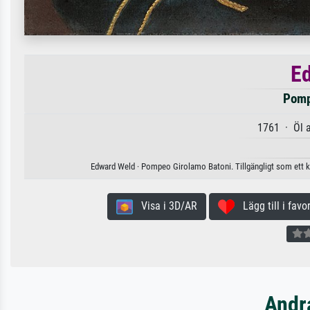
E
Pomp
1761 · Öl 
Edward Weld · Pompeo Girolamo Batoni. Tillgängligt som ett ko
Visa i 3D/AR
Lägg till i favor
Andr