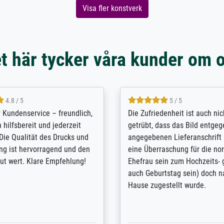
Visa fler konstverk
t här tycker våra kunder om 
5 / 5
4.8 / 5
innerungsbuch mit der
Hervorragende Qualität. Man 
eines Großvaters aus dem 1.
vieles anpassen lassen, wie z
enötigte ich ein
Randentfernung, Farbe, Hellig
lles Bild. Das habe ich bei
Kontrast und Weiteres. Sehr 
nden. Bei der Auswahl der
Kontaktperson per Mail. Das B
-Qualität wurde ich sehr gut
Kunstdruck) wurde sehr gut ve
 beraten. Der Versand mit
sehr starke Papprolle mit Pla
ppe war perfekt. Ich bin sehr
und innen mit Papierknüllern 
und empfehle Sie gerne
Zwischenräumen gefüllt. Einzig
en ...