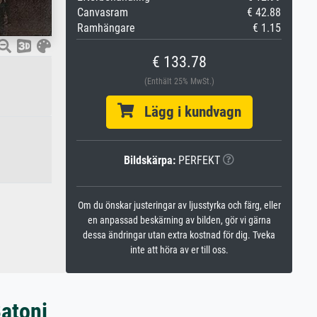
Canvasram
€ 42.88
Ramhängare
€ 1.15
€ 133.78
(Enthält 25% MwSt.)
Lägg i kundvagn
Bildskärpa:
PERFEKT
Om du önskar justeringar av ljusstyrka och färg, eller
en anpassad beskärning av bilden, gör vi gärna
dessa ändringar utan extra kostnad för dig. Tveka
inte att höra av er till oss.
atoni