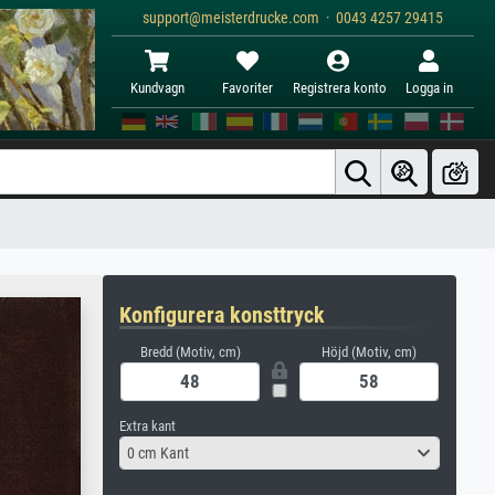
support@meisterdrucke.com · 0043 4257 29415
Kundvagn
Favoriter
Registrera konto
Logga in
Konfigurera konsttryck
Bredd (Motiv, cm)
Höjd (Motiv, cm)
Extra kant
0 cm Kant