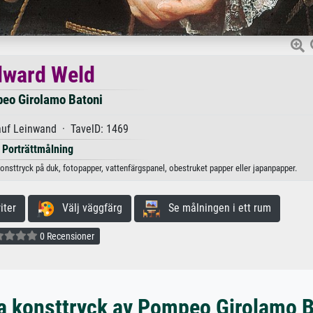
dward Weld
eo Girolamo Batoni
auf Leinwand · TavelD: 1469
Porträttmålning
nsttryck på duk, fotopapper, vattenfärgspanel, obestruket papper eller japanpapper.
iter
Välj väggfärg
Se målningen i ett rum
0 Recensioner
a konsttryck av Pompeo Girolamo B