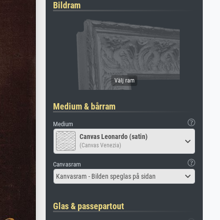
Bildram
Medium & bårram
Medium
Canvas Leonardo (satin)
(Canvas Venezia)
Canvasram
Kanvasram - Bilden speglas på sidan
Glas & passepartout