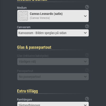
Medium
Canvas Leonardo (satin)
(Canvas Venezia)
Canvasram
Kanvasram - Bilden speglas på sidan
Glas & passepartout
Glas (inklusive bakstycke)
Vänligen välj
Passepartout
No passepartout
Extra tillägg
Ramhängare
Sågtandhängare