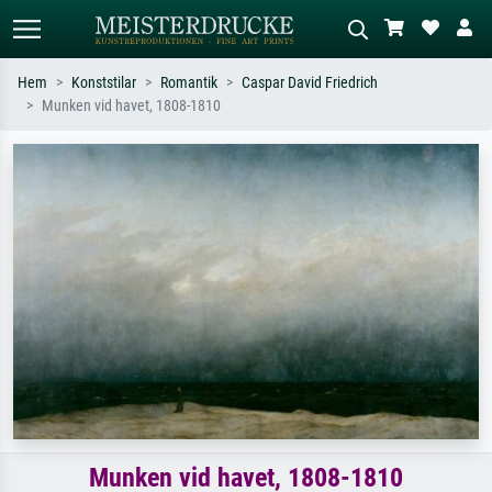
Hem
Konststilar
Romantik
Caspar David Friedrich
Munken vid havet, 1808-1810
Standardsök
AI-bildsökning
Sök efter konstnär, titel eller stil –
Beskriv scenen – t.ex. grön äng,
t.ex. Monet, Stjärnenatt,
abstrakt med mycket rött, mörk
impressionism, Hokusai-våg, naken.
oljemålning, stående naken bredvid ett
träd.
Munken vid havet, 1808-1810