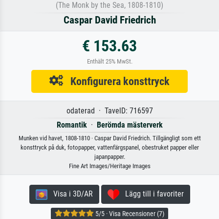
(The Monk by the Sea, 1808-1810)
Caspar David Friedrich
€ 153.63
Enthält 25% MwSt.
Konfigurera konsttryck
odaterad · TavelD: 716597
Romantik
·
Berömda mästerverk
Munken vid havet, 1808-1810 · Caspar David Friedrich. Tillgängligt som ett
konsttryck på duk, fotopapper, vattenfärgspanel, obestruket papper eller
japanpapper.
Fine Art Images/Heritage Images
Visa i 3D/AR
Lägg till i favoriter
5/5 · Visa Recensioner (7)