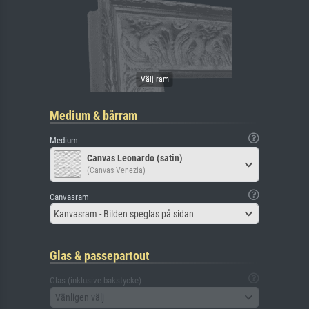
Medium & bårram
Medium
Canvas Leonardo (satin)
(Canvas Venezia)
Canvasram
Kanvasram - Bilden speglas på sidan
Glas & passepartout
Glas (inklusive bakstycke)
Vänligen välj