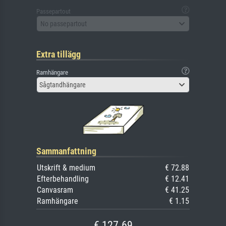
Passepartout
No passepartout
Extra tillägg
Ramhängare
Sågtandhängare
Sammanfattning
Utskrift & medium
€ 72.88
Efterbehandling
€ 12.41
Canvasram
€ 41.25
Ramhängare
€ 1.15
€ 127.69