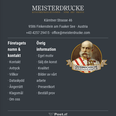
Kärntner Strasse 46
9586 Finkenstein am Faaker See · Austria
+43 4257 29415 · office@meisterdrucke.com
Företagets
Övrig
namn &
information
kontakt
· Eget motiv
· Kontakt
· Sälj din konst
· Avtryck
· Kvalitet
· Villkor
· Bilder av vårt
· Dataskydd
arbete
· Ångerrätt
· Presentkort
· Klagomål
· Beställ prov
· Om oss