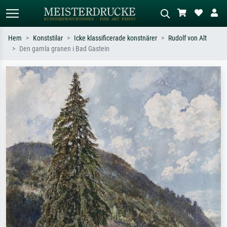
Hem
Konststilar
Icke klassificerade konstnärer
Rudolf von Alt
Den gamla granen i Bad Gastein
Standardsök
AI-bildsökning
Sök efter konstnär, titel eller stil –
Beskriv scenen – t.ex. grön äng,
t.ex. Monet, Stjärnenatt,
abstrakt med mycket rött, mörk
impressionism, Hokusai-våg, naken.
oljemålning, stående naken bredvid ett
träd.