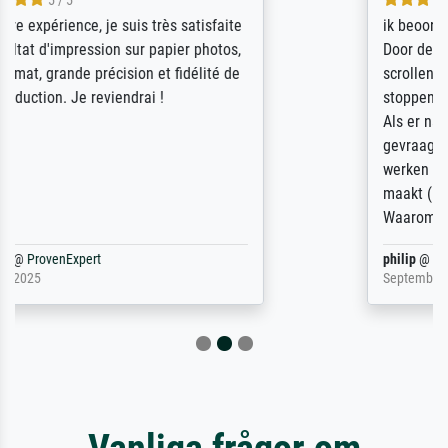
4.5 / 5
ik beoordeel Meisterdrucke zeer positief.
Door de 69505 beschikbare kunstenaars
scrollen is echter onbegonnen werk (na
stoppen begint het weer van voor af aan).
Als er naar een bepaalde kunstenaar
gevraagd wordt krijg je ook een aantal
werken van andere wat het onoverzichtelijk
maakt (bvb zoek Ros = ook Rops, Rose etc).
Waarom duidt u ...
philip
@
ProvenExpert
September 23, 2025
Vanliga frågor om