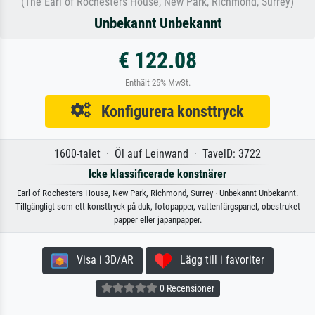
(The Earl of Rochesters House, New Park, Richmond, Surrey)
Unbekannt Unbekannt
€ 122.08
Enthält 25% MwSt.
Konfigurera konsttryck
1600-talet · Öl auf Leinwand · TavelD: 3722
Icke klassificerade konstnärer
Earl of Rochesters House, New Park, Richmond, Surrey · Unbekannt Unbekannt.
Tillgängligt som ett konsttryck på duk, fotopapper, vattenfärgspanel, obestruket
papper eller japanpapper.
Visa i 3D/AR
Lägg till i favoriter
0 Recensioner