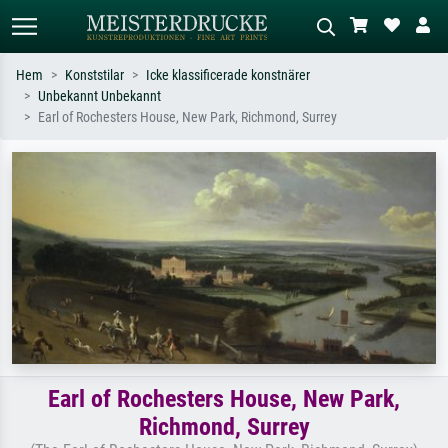
Hem
Konststilar
Icke klassificerade konstnärer
Unbekannt Unbekannt
Standardsök
AI-bildsökning
Earl of Rochesters House, New Park, Richmond, Surrey
Sök efter konstnär, titel eller stil –
Beskriv scenen – t.ex. grön äng,
t.ex. Monet, Stjärnenatt,
abstrakt med mycket rött, mörk
impressionism, Hokusai-våg, naken.
oljemålning, stående naken bredvid ett
träd.
Earl of Rochesters House, New Park,
Richmond, Surrey