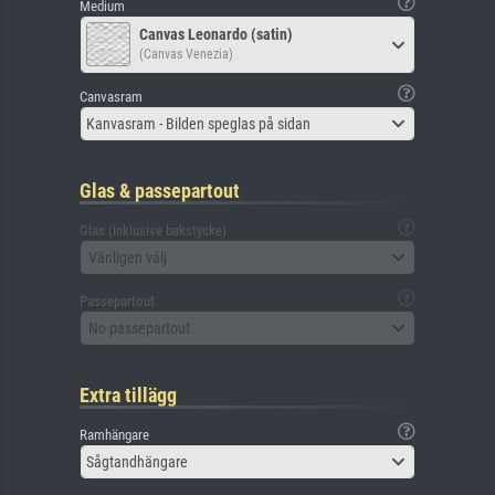
Medium
Canvas Leonardo (satin)
(Canvas Venezia)
Canvasram
Kanvasram - Bilden speglas på sidan
Glas & passepartout
Glas (inklusive bakstycke)
Vänligen välj
Passepartout
No passepartout
Extra tillägg
Ramhängare
Sågtandhängare